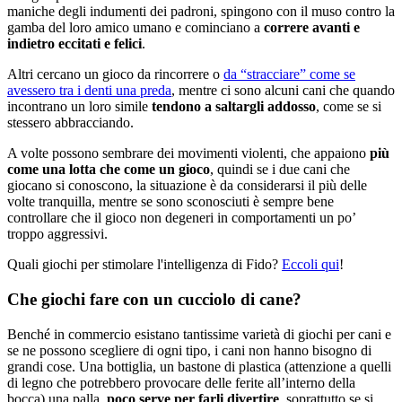
maniche degli indumenti dei padroni, spingono con il muso contro la
gamba del loro amico umano e cominciano a
correre avanti e
indietro eccitati e felici
.
Altri cercano un gioco da rincorrere o
da “stracciare” come se
avessero tra i denti una preda
, mentre ci sono alcuni cani che quando
incontrano un loro simile
tendono a saltargli addosso
, come se si
stessero abbracciando.
A volte possono sembrare dei movimenti violenti, che appaiono
più
come una lotta che come un gioco
, quindi se i due cani che
giocano si conoscono, la situazione è da considerarsi il più delle
volte tranquilla, mentre se sono sconosciuti è sempre bene
controllare che il gioco non degeneri in comportamenti un po’
troppo aggressivi.
Quali giochi per stimolare l'intelligenza di Fido?
Eccoli qui
!
Che giochi fare con un cucciolo di cane?
Benché in commercio esistano tantissime varietà di giochi per cani e
se ne possono scegliere di ogni tipo, i cani non hanno bisogno di
grandi cose. Una bottiglia, un bastone di plastica (attenzione a quelli
di legno che potrebbero provocare delle ferite all’interno della
bocca) una palla,
poco serve per farli divertire
, soprattutto se si