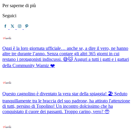
Per saperne di più
Seguici
Oggi è la loro giornata ufficiale… anche se, a dire il vero, ne hanno
altre tre durante l’anno. Senza contare gli altri 365 giorni in cui
restano i protagonisti indiscussi. 😅🐱 Auguri a tutti i gatti e i gattari
della Community Wamiz ❤️
Questo cagnolino è diventato la vera star della spiaggia! 🏖️ Seduto
tranquillamente tra le braccia del suo padrone, ha attirato l'attenzione
di tutti, persino di Topolino! Un incontro dolcissimo che ha
conquistato il cuore dei passanti. Troppo carino, vero? 🥹