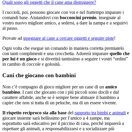
Quali sono gli oggetti che il cane ama distruggere?
I cuccioli, poi, possono giocare con voi e nel frattempo imparare i
comandi base. Aiutandovi con
bocconcini premio
, insegnate al
vostro nuovo migliore amico, a sedersi, a dare la zampa e a seguirvi
al passo.
Provate ad
insegnare al cane a cercare oggetti e seguire piste
!
Ogni volta che esegue un comando in maniera corretta premiatelo
con tanti complimenti e una crocchetta. Adorerà imparare
quello che
per lui è un gioco
e si divertirà tantissimo a seguire i vostri “ordini”
in cambio di coccole e golosità.
Cani che giocano con bambini
Non c’è compagno di gioco migliore per un cane di un
amico
bambino
. I cani che giocano con i più piccoli sono docili e dal
carattere affabile, anche se è sempre bene abituare il bambino a
capire che non si tratta di un peluche, ma di un essere vivente.
Il rispetto reciproco sta alla base
del
rapporto tra bimbi e animali
e
giocare insieme sarà bellissimo per l’amico a 4 zampe, ma
soprattutto sarà educativo per il piccino di casa, perché imparerà a
rispettare gli animali, a responsabilizzarsi e a socializzare più