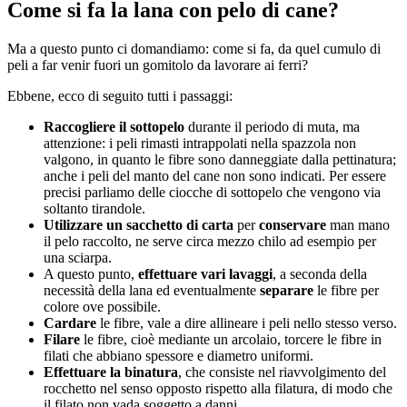
Come si fa la lana con pelo di cane?
Ma a questo punto ci domandiamo: come si fa, da quel cumulo di
peli a far venir fuori un gomitolo da lavorare ai ferri?
Ebbene, ecco di seguito tutti i passaggi:
Raccogliere il sottopelo
durante il periodo di muta, ma
attenzione: i peli rimasti intrappolati nella spazzola non
valgono, in quanto le fibre sono danneggiate dalla pettinatura;
anche i peli del manto del cane non sono indicati. Per essere
precisi parliamo delle ciocche di sottopelo che vengono via
soltanto tirandole.
Utilizzare un sacchetto di carta
per
conservare
man mano
il pelo raccolto, ne serve circa mezzo chilo ad esempio per
una sciarpa.
A questo punto,
effettuare vari lavaggi
, a seconda della
necessità della lana ed eventualmente
separare
le fibre per
colore ove possibile.
Cardare
le fibre, vale a dire allineare i peli nello stesso verso.
Filare
le fibre, cioè mediante un arcolaio, torcere le fibre in
filati che abbiano spessore e diametro uniformi.
Effettuare la binatura
, che consiste nel riavvolgimento del
rocchetto nel senso opposto rispetto alla filatura, di modo che
il filato non vada soggetto a danni.