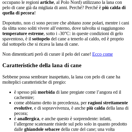
occupano le regioni
artiche
, al Polo Nord) utilizzano la lana con
pelo di cane già da migliaia di anni. Perché? Perché è
più calda di
quella di pecora
!
Dopotutto, non ci sono pecore che abitano zone polari, mentre i cani
da slitta sono soliti vivere all’esterno, dove talvolta si raggiungono
temperature estreme
, sotto i -30°C: in queste condizioni di gelo
spaventoso, è il
sottopelo
del cane a tenerlo al caldo, ed è proprio
dal sottopelo che si ricava la lana di cane.
Non dimenticarti però di curare il pelo del cane!
Ecco come
Caratteristiche della lana di cane
Sebbene possa sembrare inaspettato, la lana con pelo di cane ha
molteplici caratteristiche di pregio:
è spesso più
morbida
di lane pregiate come l’angora ed il
cachemire;
come abbiamo detto in precedenza, per
ragioni strettamente
evolutive
, e di sopravvivenza, è anche
più calda
della lana di
pecora;
è
anallergica
, e anche questo è sorprendente: infatti,
l’allergene scatenante risiede sul pelo solo in quanto prodotto
dalle
ghiandole
sebacee
della cute del cane; una volta