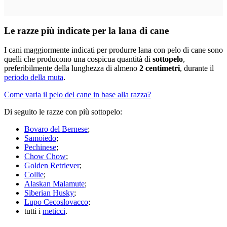
Le razze più indicate per la lana di cane
I cani maggiormente indicati per produrre lana con pelo di cane sono
quelli che producono una cospicua quantità di
sottopelo
,
preferibilmente della lunghezza di almeno
2 centimetri
, durante il
periodo della muta
.
Come varia il pelo del cane in base alla razza?
Di seguito le razze con più sottopelo:
Bovaro del Bernese
;
Samoiedo
;
Pechinese
;
Chow Chow
;
Golden Retriever
;
Collie
;
Alaskan Malamute
;
Siberian Husky
;
Lupo Cecoslovacco
;
tutti i
meticci
.