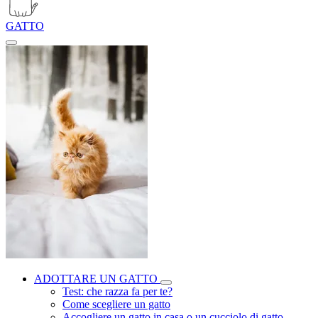
GATTO
ADOTTARE UN GATTO
Test: che razza fa per te?
Come scegliere un gatto
Accogliere un gatto in casa o un cucciolo di gatto