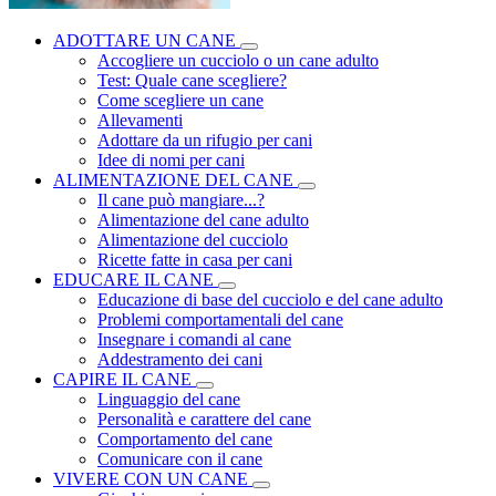
ADOTTARE UN CANE
Accogliere un cucciolo o un cane adulto
Test: Quale cane scegliere?
Come scegliere un cane
Allevamenti
Adottare da un rifugio per cani
Idee di nomi per cani
ALIMENTAZIONE DEL CANE
Il cane può mangiare...?
Alimentazione del cane adulto
Alimentazione del cucciolo
Ricette fatte in casa per cani
EDUCARE IL CANE
Educazione di base del cucciolo e del cane adulto
Problemi comportamentali del cane
Insegnare i comandi al cane
Addestramento dei cani
CAPIRE IL CANE
Linguaggio del cane
Personalità e carattere del cane
Comportamento del cane
Comunicare con il cane
VIVERE CON UN CANE