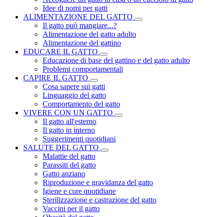
Idee di nomi per gatti
ALIMENTAZIONE DEL GATTO
Il gatto può mangiare...?
Alimentazione del gatto adulto
Alimentazione del gattino
EDUCARE IL GATTO
Educazione di base del gattino e del gatto adulto
Problemi comportamentali
CAPIRE IL GATTO
Cosa sapere sui gatti
Linguaggio del gatto
Comportamento del gatto
VIVERE CON UN GATTO
Il gatto all'esterno
Il gatto in interno
Suggerimenti quotidiani
SALUTE DEL GATTO
Malattie del gatto
Parassiti del gatto
Gatto anziano
Riproduzione e gravidanza del gatto
Igiene e cure quotidiane
Sterilizzazione e castrazione del gatto
Vaccini per il gatto