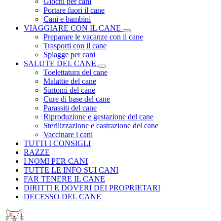
Giochi per cani
Portare fuori il cane
Cani e bambini
VIAGGIARE CON IL CANE
Preparare le vacanze con il cane
Trasporti con il cane
Spiagge per cani
SALUTE DEL CANE
Toelettatura del cane
Malattie del cane
Sintomi del cane
Cure di base del cane
Parassiti del cane
Riproduzione e gestazione del cane
Sterilizzazione e castrazione del cane
Vaccinare i cani
TUTTI I CONSIGLI
RAZZE
I NOMI PER CANI
TUTTE LE INFO SUI CANI
FAR TENERE IL CANE
DIRITTI E DOVERI DEI PROPRIETARI
DECESSO DEL CANE