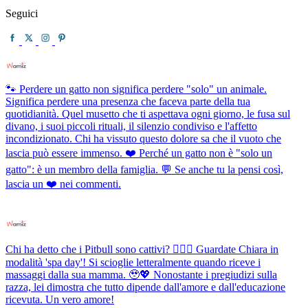
Seguici
🐾 Perdere un gatto non significa perdere "solo" un animale.
Significa perdere una presenza che faceva parte della tua
quotidianità. Quel musetto che ti aspettava ogni giorno, le fusa sul
divano, i suoi piccoli rituali, il silenzio condiviso e l'affetto
incondizionato. Chi ha vissuto questo dolore sa che il vuoto che
lascia può essere immenso. ❤️ Perché un gatto non è "solo un
gatto": è un membro della famiglia. 💬 Se anche tu la pensi così,
lascia un ❤️ nei commenti.
Chi ha detto che i Pitbull sono cattivi? 💆‍♀️✨ Guardate Chiara in
modalità 'spa day'! Si scioglie letteralmente quando riceve i
massaggi dalla sua mamma. 🥹💖 Nonostante i pregiudizi sulla
razza, lei dimostra che tutto dipende dall'amore e dall'educazione
ricevuta. Un vero amore!