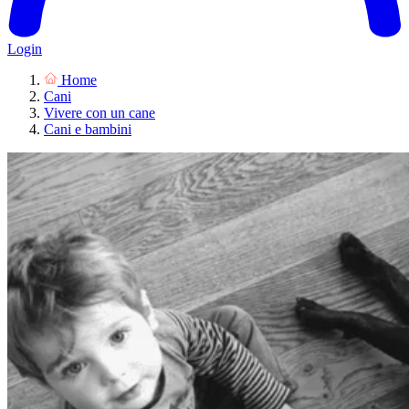
Login
Home
Cani
Vivere con un cane
Cani e bambini