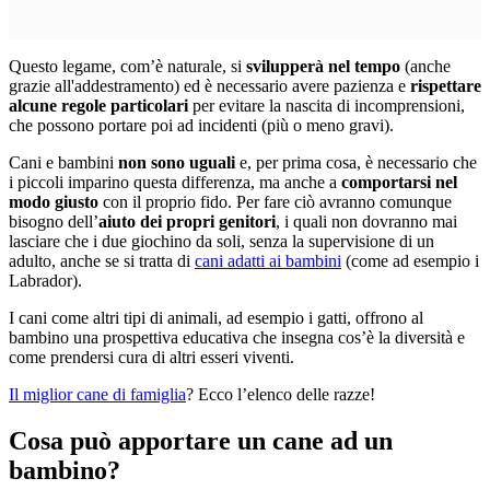
Questo legame, com’è naturale, si
svilupperà nel tempo
(anche
grazie all'addestramento) ed è necessario avere pazienza e
rispettare
alcune regole particolari
per evitare la nascita di incomprensioni,
che possono portare poi ad incidenti (più o meno gravi).
Cani e bambini
non sono uguali
e, per prima cosa, è necessario che
i piccoli imparino questa differenza, ma anche a
comportarsi nel
modo giusto
con il proprio fido. Per fare ciò avranno comunque
bisogno dell’
aiuto dei propri genitori
, i quali non dovranno mai
lasciare che i due giochino da soli, senza la supervisione di un
adulto, anche se si tratta di
cani adatti ai bambini
(come ad esempio i
Labrador).
I cani come altri tipi di animali, ad esempio i gatti, offrono al
bambino una prospettiva educativa che insegna cos’è la diversità e
come prendersi cura di altri esseri viventi.
Il miglior cane di famiglia
? Ecco l’elenco delle razze!
Cosa può apportare un cane ad un
bambino?