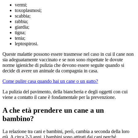
vermi;
toxoplasmosi;
scabbia;
rabbia;
giardia;
tigna;
tenia;
leptospirosi.
Queste malattie possono essere trasmesse nel caso in cui il cane non
sia adeguatamente vaccinato e se non sono rispettate le dovute
norme igieniche di pulizia che devono essere seguite quando si
decide di avere un animale da compagnia in casa.
Come pulire casa quando hai un cane o un gatto?
La pulizia del pavimento, della biancheria e degli oggetti con cui
viene a contatto il cane è fondamentale per la prevenzione.
A che età prendere un cane a un
bambino?
La relazione tra cani e bambini, però, cambia a seconda della loro
età. A circa 2-3 anni, i bambini sono attirati dai cani perché