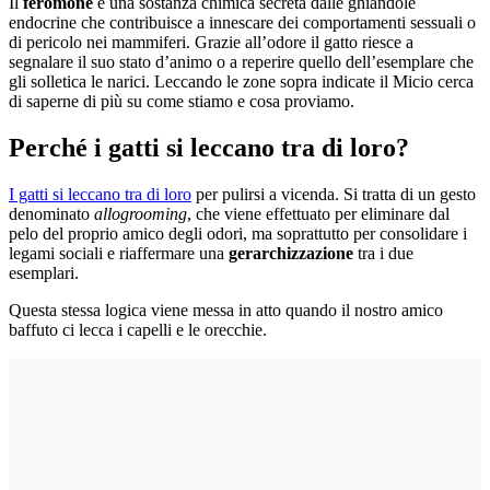
Il
feromone
è una sostanza chimica secreta dalle ghiandole
endocrine che contribuisce a innescare dei comportamenti sessuali o
di pericolo nei mammiferi. Grazie all’odore il gatto riesce a
segnalare il suo stato d’animo o a reperire quello dell’esemplare che
gli solletica le narici. Leccando le zone sopra indicate il Micio cerca
di saperne di più su come stiamo e cosa proviamo.
Perché i gatti si leccano tra di loro?
I gatti si leccano tra di loro
per pulirsi a vicenda. Si tratta di un gesto
denominato
allogrooming
, che viene effettuato per eliminare dal
pelo del proprio amico degli odori, ma soprattutto per consolidare i
legami sociali e riaffermare una
gerarchizzazione
tra i due
esemplari.
Questa stessa logica viene messa in atto quando il nostro amico
baffuto ci lecca i capelli e le orecchie.