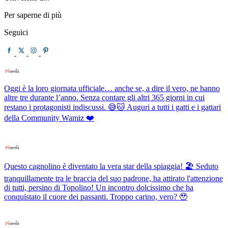
Per saperne di più
Seguici
Oggi è la loro giornata ufficiale… anche se, a dire il vero, ne hanno
altre tre durante l’anno. Senza contare gli altri 365 giorni in cui
restano i protagonisti indiscussi. 😅🐱 Auguri a tutti i gatti e i gattari
della Community Wamiz ❤️
Questo cagnolino è diventato la vera star della spiaggia! 🏖️ Seduto
tranquillamente tra le braccia del suo padrone, ha attirato l'attenzione
di tutti, persino di Topolino! Un incontro dolcissimo che ha
conquistato il cuore dei passanti. Troppo carino, vero? 🥹