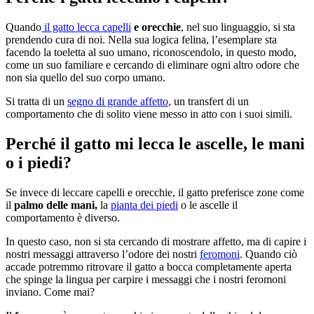
Quando
il gatto lecca capelli
e orecchie
, nel suo linguaggio, si sta
prendendo cura di noi. Nella sua logica felina, l’esemplare sta
facendo la toeletta al suo umano, riconoscendolo, in questo modo,
come un suo familiare e cercando di eliminare ogni altro odore che
non sia quello del suo corpo umano.
Si tratta di un
segno di grande affetto
, un transfert di un
comportamento che di solito viene messo in atto con i suoi simili.
Perché il gatto mi lecca le ascelle, le mani
o i piedi?
Se invece di leccare capelli e orecchie, il gatto preferisce zone come
il
palmo delle mani,
la
pianta dei piedi
o le ascelle il
comportamento è diverso.
In questo caso, non si sta cercando di mostrare affetto, ma di capire i
nostri messaggi attraverso l’odore dei nostri
feromoni
. Quando ciò
accade potremmo ritrovare il gatto a bocca completamente aperta
che spinge la lingua per carpire i messaggi che i nostri feromoni
inviano. Come mai?