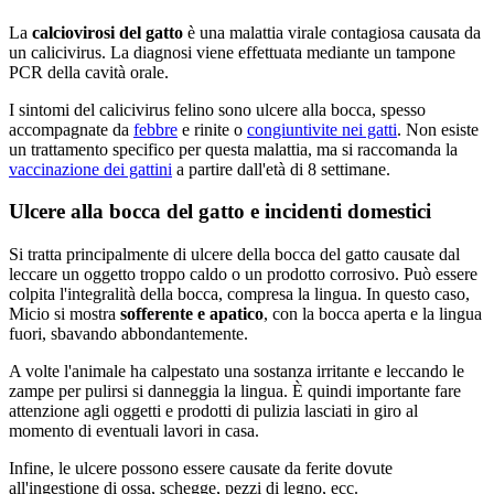
La
calciovirosi del gatto
è una malattia virale contagiosa causata da
un calicivirus. La diagnosi viene effettuata mediante un tampone
PCR della cavità orale.
I sintomi del calicivirus felino sono ulcere alla bocca, spesso
accompagnate da
febbre
e rinite o
congiuntivite nei gatti
. Non esiste
un trattamento specifico per questa malattia, ma si raccomanda la
vaccinazione dei gattini
a partire dall'età di 8 settimane.
Ulcere alla bocca del gatto e incidenti domestici
Si tratta principalmente di ulcere della bocca del gatto causate dal
leccare un oggetto troppo caldo o un prodotto corrosivo. Può essere
colpita l'integralità della bocca, compresa la lingua. In questo caso,
Micio si mostra
sofferente e apatico
, con la bocca aperta e la lingua
fuori, sbavando abbondantemente.
A volte l'animale ha calpestato una sostanza irritante e leccando le
zampe per pulirsi si danneggia la lingua. È quindi importante fare
attenzione agli oggetti e prodotti di pulizia lasciati in giro al
momento di eventuali lavori in casa.
Infine, le ulcere possono essere causate da ferite dovute
all'ingestione di ossa, schegge, pezzi di legno, ecc.