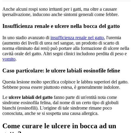
Anche alcuni rospi sono irritanti per i gatti, ma oltre a causare
ipersalivazione, inducono anche sintomi generali come febbre.
Insufficienza renale e ulcere nella bocca del gatto
In uno stadio avanzato di
insufficienza renale nel gatto
, l'uremia
(aumento dei livelli di urea nel sangue, un prodotto di scarto di
norma eliminato dai reni) può portare alla formazione di ulcere nella
cavità orale del gatto. Altri segni clinici includono perdita di peso e
vomito
.
Caso particolare: le ulcere labiali eosinofile feline
Questa lesione molto specifica colpisce le labbra superiori del gatto.
Sebbene possa essere piuttosto estesa, è generalmente indolore.
Le
ulcere labiali del gatto
fanno parte di un'entità nota come
sindrome eosinofila felina, dal nome di un certo tipo di globuli
bianchi (eosinofili). L'origine di tale sindrome rimane poco
conosciuta, anche se si sospetta una causa allergica.
Come curare le ulcere in bocca ad un