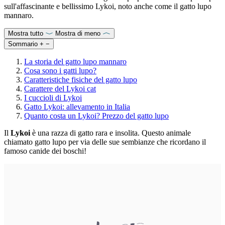
sull'affascinante e bellissimo Lykoi, noto anche come il gatto lupo
mannaro.
Mostra tutto
Mostra di meno
Sommario
+
−
La storia del gatto lupo mannaro
Cosa sono i gatti lupo?
Caratteristiche fisiche del gatto lupo
Carattere del Lykoi cat
I cuccioli di Lykoi
Gatto Lykoi: allevamento in Italia
Quanto costa un Lykoi? Prezzo del gatto lupo
Il
Lykoi
è una razza di gatto rara e insolita. Questo animale
chiamato gatto lupo per via delle sue sembianze che ricordano il
famoso canide dei boschi!