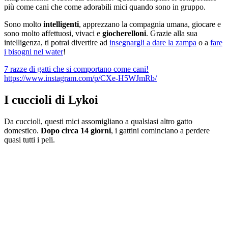
più come cani che come adorabili mici quando sono in gruppo.
Sono molto
intelligenti
, apprezzano la compagnia umana, giocare e
sono molto affettuosi, vivaci e
giocherelloni
. Grazie alla sua
intelligenza, ti potrai divertire ad
insegnargli a dare la zampa
o a
fare
i bisogni nel water
!
7 razze di gatti che si comportano come cani!
https://www.instagram.com/p/CXe-H5WJmRb/
I cuccioli di Lykoi
Da cuccioli, questi mici assomigliano a qualsiasi altro gatto
domestico.
Dopo circa 14 giorni
, i gattini cominciano a perdere
quasi tutti i peli.