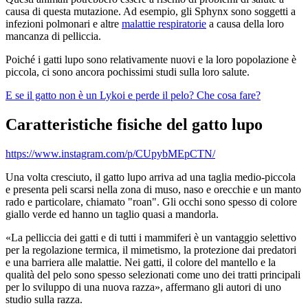
causa di questa mutazione. Ad esempio, gli Sphynx sono soggetti a
infezioni polmonari e altre
malattie respiratorie
a causa della loro
mancanza di pelliccia.
Poiché i gatti lupo sono relativamente nuovi e la loro popolazione è
piccola, ci sono ancora pochissimi studi sulla loro salute.
E se il gatto non è un Lykoi e perde il pelo? Che cosa fare?
Caratteristiche fisiche del gatto lupo
https://www.instagram.com/p/CUpybMEpCTN/
Una volta cresciuto, il gatto lupo arriva ad una taglia medio-piccola
e presenta peli scarsi nella zona di muso, naso e orecchie e un manto
rado e particolare, chiamato "roan". Gli occhi sono spesso di colore
giallo verde ed hanno un taglio quasi a mandorla.
«La pelliccia dei gatti e di tutti i mammiferi è un vantaggio selettivo
per la regolazione termica, il mimetismo, la protezione dai predatori
e una barriera alle malattie. Nei gatti, il colore del mantello e la
qualità del pelo sono spesso selezionati come uno dei tratti principali
per lo sviluppo di una nuova razza», affermano gli autori di uno
studio sulla razza.