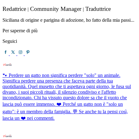
Redattrice
Community Manager
Traduttrice
|
|
Siciliana di origine e parigina di adozione, ho fatto della mia passi...
Per saperne di più
Seguici
🐾 Perdere un gatto non significa perdere "solo" un animale.
Significa perdere una presenza che faceva parte della tua
quotidianità. Quel musetto che ti aspettava ogni giorno, le fusa sul
divano, i suoi piccoli rituali, il silenzio condiviso e l'affetto
incondizionato. Chi ha vissuto questo dolore sa che il vuoto che
lascia può essere immenso. ❤️ Perché un gatto non è "solo un
gatto": è un membro della famiglia. 💬 Se anche tu la pensi così,
lascia un ❤️ nei commenti.