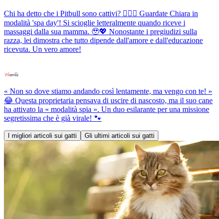
Chi ha detto che i Pitbull sono cattivi? 💆‍♀️✨ Guardate Chiara in
modalità 'spa day'! Si scioglie letteralmente quando riceve i
massaggi dalla sua mamma. 🥹💖 Nonostante i pregiudizi sulla
razza, lei dimostra che tutto dipende dall'amore e dall'educazione
ricevuta. Un vero amore!
« Non so dove stiamo andando così lentamente, ma vengo con te! »
😂 Questa proprietaria pensava di uscire di nascosto, ma il suo cane
ha attivato la « modalità spia ». Un duo esilarante per una missione
segretissima che è già virale! 🐾
I migliori articoli sui gatti
Gli ultimi articoli sui gatti