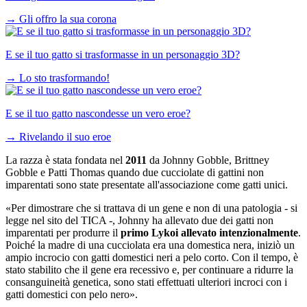
→
Gli offro la sua corona
E se il tuo gatto si trasformasse in un personaggio 3D?
→
Lo sto trasformando!
E se il tuo gatto nascondesse un vero eroe?
→
Rivelando il suo eroe
La razza è stata fondata nel
2011
da Johnny Gobble, Brittney
Gobble e Patti Thomas quando due cucciolate di gattini non
imparentati sono state presentate all'associazione come gatti unici.
«Per dimostrare che si trattava di un gene e non di una patologia - si
legge nel sito del TICA -, Johnny ha allevato due dei gatti non
imparentati per produrre il
primo Lykoi allevato intenzionalmente
.
Poiché la madre di una cucciolata era una domestica nera, iniziò un
ampio incrocio con gatti domestici neri a pelo corto. Con il tempo, è
stato stabilito che il gene era recessivo e, per continuare a ridurre la
consanguineità genetica, sono stati effettuati ulteriori incroci con i
gatti domestici con pelo nero».