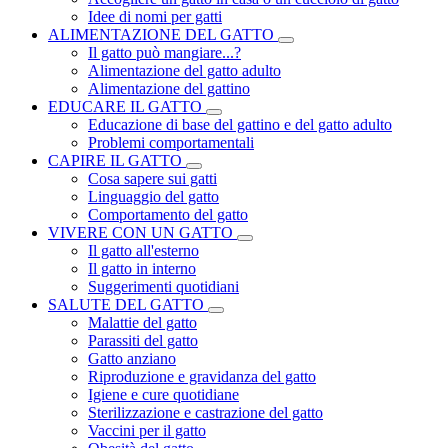
Idee di nomi per gatti
ALIMENTAZIONE DEL GATTO
Il gatto può mangiare...?
Alimentazione del gatto adulto
Alimentazione del gattino
EDUCARE IL GATTO
Educazione di base del gattino e del gatto adulto
Problemi comportamentali
CAPIRE IL GATTO
Cosa sapere sui gatti
Linguaggio del gatto
Comportamento del gatto
VIVERE CON UN GATTO
Il gatto all'esterno
Il gatto in interno
Suggerimenti quotidiani
SALUTE DEL GATTO
Malattie del gatto
Parassiti del gatto
Gatto anziano
Riproduzione e gravidanza del gatto
Igiene e cure quotidiane
Sterilizzazione e castrazione del gatto
Vaccini per il gatto