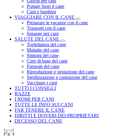
Giochi per cani
Portare fuori il cane
Cani e bambini
VIAGGIARE CON IL CANE
Preparare le vacanze con il cane
Trasporti con il cane
Spiagge per cani
SALUTE DEL CANE
Toelettatura del cane
Malattie del cane
Sintomi del cane
Cure di base del cane
Parassiti del cane
Riproduzione e gestazione del cane
Sterilizzazione e castrazione del cane
Vaccinare i cani
TUTTI I CONSIGLI
RAZZE
I NOMI PER CANI
TUTTE LE INFO SUI CANI
FAR TENERE IL CANE
DIRITTI E DOVERI DEI PROPRIETARI
DECESSO DEL CANE