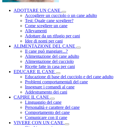
ADOTTARE UN CANE
Accogliere un cucciolo o un cane adulto
Test: Quale cane scegliere?
Come scegliere un cane
Allevamenti
Adottare da un rifugio per cani
Idee di nomi per cani
ALIMENTAZIONE DEL CANE
Il cane può mangiare...?
Alimentazione del cane adulto
Alimentazione del cucciolo
Ricette fatte in casa per cani
EDUCARE IL CANE
Educazione di base del cucciolo e del cane adulto
Problemi comportamentali del cane
Insegnare i comandi al cane
Addestramento dei cani
CAPIRE IL CANE
Linguaggio del cane
Personalità e carattere del cane
Comportamento del cane
Comunicare con il cane
VIVERE CON UN CANE