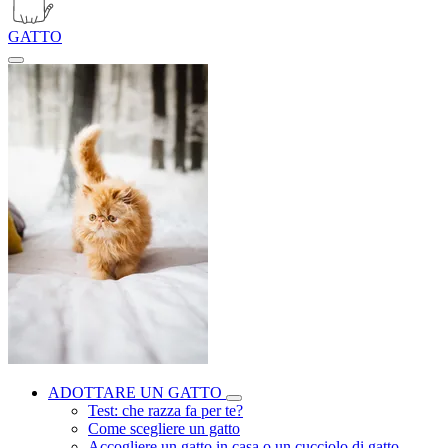
GATTO
ADOTTARE UN GATTO
Test: che razza fa per te?
Come scegliere un gatto
Accogliere un gatto in casa o un cucciolo di gatto