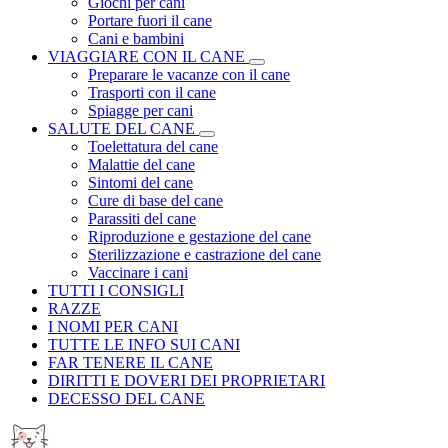
Giochi per cani
Portare fuori il cane
Cani e bambini
VIAGGIARE CON IL CANE
Preparare le vacanze con il cane
Trasporti con il cane
Spiagge per cani
SALUTE DEL CANE
Toelettatura del cane
Malattie del cane
Sintomi del cane
Cure di base del cane
Parassiti del cane
Riproduzione e gestazione del cane
Sterilizzazione e castrazione del cane
Vaccinare i cani
TUTTI I CONSIGLI
RAZZE
I NOMI PER CANI
TUTTE LE INFO SUI CANI
FAR TENERE IL CANE
DIRITTI E DOVERI DEI PROPRIETARI
DECESSO DEL CANE