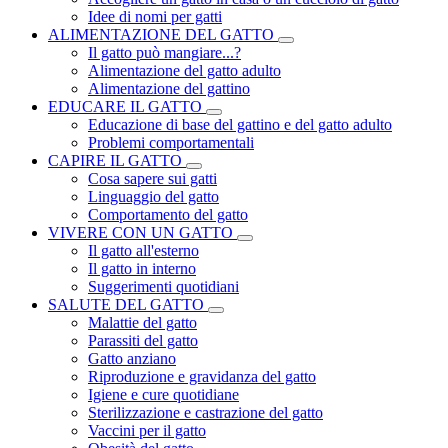
Idee di nomi per gatti
ALIMENTAZIONE DEL GATTO
Il gatto può mangiare...?
Alimentazione del gatto adulto
Alimentazione del gattino
EDUCARE IL GATTO
Educazione di base del gattino e del gatto adulto
Problemi comportamentali
CAPIRE IL GATTO
Cosa sapere sui gatti
Linguaggio del gatto
Comportamento del gatto
VIVERE CON UN GATTO
Il gatto all'esterno
Il gatto in interno
Suggerimenti quotidiani
SALUTE DEL GATTO
Malattie del gatto
Parassiti del gatto
Gatto anziano
Riproduzione e gravidanza del gatto
Igiene e cure quotidiane
Sterilizzazione e castrazione del gatto
Vaccini per il gatto