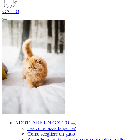
GATTO
ADOTTARE UN GATTO
Test: che razza fa per te?
Come scegliere un gatto
Accogliere un gatto in casa o un cucciolo di gatto