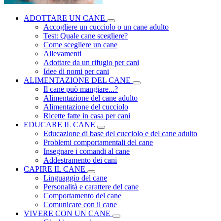
ADOTTARE UN CANE
Accogliere un cucciolo o un cane adulto
Test: Quale cane scegliere?
Come scegliere un cane
Allevamenti
Adottare da un rifugio per cani
Idee di nomi per cani
ALIMENTAZIONE DEL CANE
Il cane può mangiare...?
Alimentazione del cane adulto
Alimentazione del cucciolo
Ricette fatte in casa per cani
EDUCARE IL CANE
Educazione di base del cucciolo e del cane adulto
Problemi comportamentali del cane
Insegnare i comandi al cane
Addestramento dei cani
CAPIRE IL CANE
Linguaggio del cane
Personalità e carattere del cane
Comportamento del cane
Comunicare con il cane
VIVERE CON UN CANE