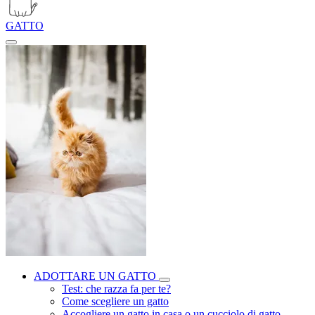
GATTO
ADOTTARE UN GATTO
Test: che razza fa per te?
Come scegliere un gatto
Accogliere un gatto in casa o un cucciolo di gatto