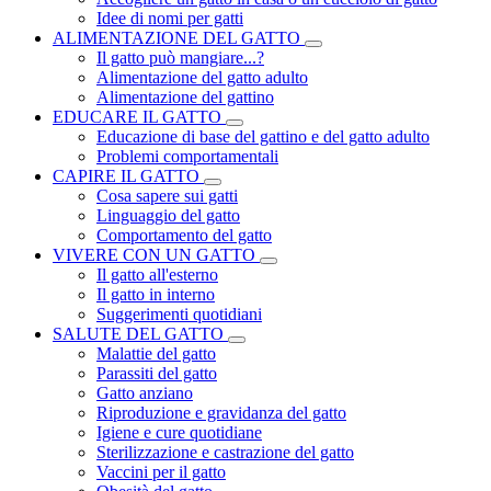
Idee di nomi per gatti
ALIMENTAZIONE DEL GATTO
Il gatto può mangiare...?
Alimentazione del gatto adulto
Alimentazione del gattino
EDUCARE IL GATTO
Educazione di base del gattino e del gatto adulto
Problemi comportamentali
CAPIRE IL GATTO
Cosa sapere sui gatti
Linguaggio del gatto
Comportamento del gatto
VIVERE CON UN GATTO
Il gatto all'esterno
Il gatto in interno
Suggerimenti quotidiani
SALUTE DEL GATTO
Malattie del gatto
Parassiti del gatto
Gatto anziano
Riproduzione e gravidanza del gatto
Igiene e cure quotidiane
Sterilizzazione e castrazione del gatto
Vaccini per il gatto