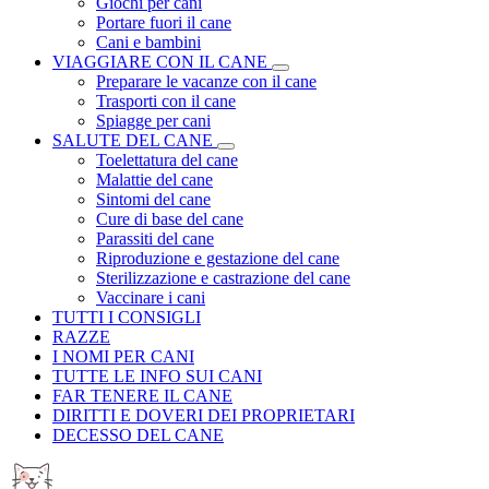
Giochi per cani
Portare fuori il cane
Cani e bambini
VIAGGIARE CON IL CANE
Preparare le vacanze con il cane
Trasporti con il cane
Spiagge per cani
SALUTE DEL CANE
Toelettatura del cane
Malattie del cane
Sintomi del cane
Cure di base del cane
Parassiti del cane
Riproduzione e gestazione del cane
Sterilizzazione e castrazione del cane
Vaccinare i cani
TUTTI I CONSIGLI
RAZZE
I NOMI PER CANI
TUTTE LE INFO SUI CANI
FAR TENERE IL CANE
DIRITTI E DOVERI DEI PROPRIETARI
DECESSO DEL CANE