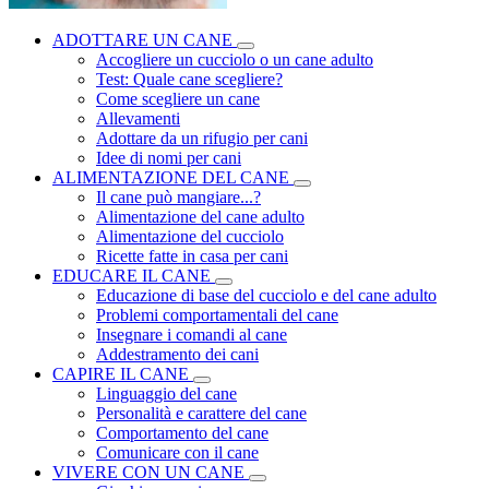
ADOTTARE UN CANE
Accogliere un cucciolo o un cane adulto
Test: Quale cane scegliere?
Come scegliere un cane
Allevamenti
Adottare da un rifugio per cani
Idee di nomi per cani
ALIMENTAZIONE DEL CANE
Il cane può mangiare...?
Alimentazione del cane adulto
Alimentazione del cucciolo
Ricette fatte in casa per cani
EDUCARE IL CANE
Educazione di base del cucciolo e del cane adulto
Problemi comportamentali del cane
Insegnare i comandi al cane
Addestramento dei cani
CAPIRE IL CANE
Linguaggio del cane
Personalità e carattere del cane
Comportamento del cane
Comunicare con il cane
VIVERE CON UN CANE