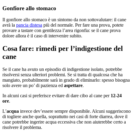
Gonfiore allo stomaco
Il gonfiore allo stomaco è un sintomo da non sottovalutare: il cane
avrà la
pancia distesa
più del normale. Per fare una prova, potete
provare a tastare con gentilezza l’area rigonfia: se il cane prova
dolore allora è il caso di intervenire subito.
Cosa fare: rimedi per l’indigestione del
cane
Se il cane ha avuto un episodio di indigestione isolato, potrebbe
risolversi senza ulteriori problemi. Se si tratta di qualcosa che ha
mangiato, probabilmente sarà in grado di eliminarlo: spesso bisogna
solo avere un po’ di pazienza ed
aspettare
.
In alcuni casi si preferisce evitare di dare cibo al cane per
12-24
ore
.
L’
acqua
invece dev’essere sempre disponibile. Alcuni suggeriscono
di togliere anche quella, soprattutto nei casi di forte diarrea, dove il
cane potrebbe ingerire acqua eccessiva che non aiuterebbe certo a
risolvere il problema.