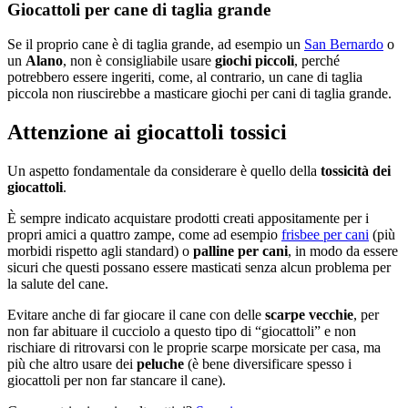
Giocattoli per cane di taglia grande
Se il proprio cane è di taglia grande, ad esempio un
San Bernardo
o
un
Alano
, non è consigliabile usare
giochi piccoli
, perché
potrebbero essere ingeriti, come, al contrario, un cane di taglia
piccola non riuscirebbe a masticare giochi per cani di taglia grande.
Attenzione ai giocattoli tossici
Un aspetto fondamentale da considerare è quello della
tossicità dei
giocattoli
.
È sempre indicato acquistare prodotti creati appositamente per i
propri amici a quattro zampe, come ad esempio
frisbee per cani
(più
morbidi rispetto agli standard) o
palline per cani
, in modo da essere
sicuri che questi possano essere masticati senza alcun problema per
la salute del cane.
Evitare anche di far giocare il cane con delle
scarpe vecchie
, per
non far abituare il cucciolo a questo tipo di “giocattoli” e non
rischiare di ritrovarsi con le proprie scarpe morsicate per casa, ma
più che altro usare dei
peluche
(è bene diversificare spesso i
giocattoli per non far stancare il cane).