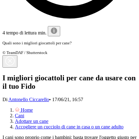
4 tempo di lettura min.
Quali sono i migliori giocattoli per cane?
© TeamDAF / Shutterstock
I migliori giocattoli per cane da usare con
il tuo Fido
Di
Antonello Ciccarello
•
17/06/21, 16:57
Home
Cani
Adottare un cane
Accogliere un cucciolo di cane in casa o un cane adulto
I cani sono proprio come i bambini: basta trovare l'oggetto giusto per