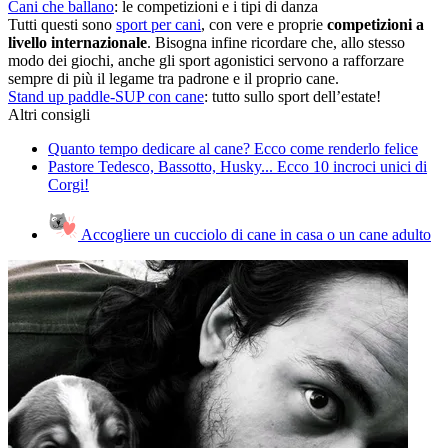
Cani che ballano
: le competizioni e i tipi di danza
Tutti questi sono
sport per cani
, con vere e proprie
competizioni a
livello internazionale
. Bisogna infine ricordare che, allo stesso
modo dei giochi, anche gli sport agonistici servono a rafforzare
sempre di più il legame tra padrone e il proprio cane.
Stand up paddle-SUP con cane
: tutto sullo sport dell’estate!
Altri consigli
Quanto tempo dedicare al cane? Ecco come renderlo felice
Pastore Tedesco, Bassotto, Husky... Ecco 10 incroci unici di
Corgi!
Accogliere un cucciolo di cane in casa o un cane adulto