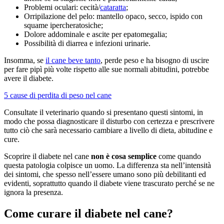
Problemi oculari: cecità/
cataratta
;
Orripilazione del pelo: mantello opaco, secco, ispido con
squame ipercheratosiche;
Dolore addominale e ascite per epatomegalia;
Possibilità di diarrea e infezioni urinarie.
Insomma, se
il cane beve tanto
, perde peso e ha bisogno di uscire
per fare pipì più volte rispetto alle sue normali abitudini, potrebbe
avere il diabete.
5 cause di perdita di peso nel cane
Consultate il veterinario quando si presentano questi sintomi, in
modo che possa diagnosticare il disturbo con certezza e prescrivere
tutto ciò che sarà necessario cambiare a livello di dieta, abitudine e
cure.
Scoprire il diabete nel cane
non è cosa semplice
come quando
questa patologia colpisce un uomo. La differenza sta nell’intensità
dei sintomi, che spesso nell’essere umano sono più debilitanti ed
evidenti, soprattutto quando il diabete viene trascurato perché se ne
ignora la presenza.
Come curare il diabete nel cane?