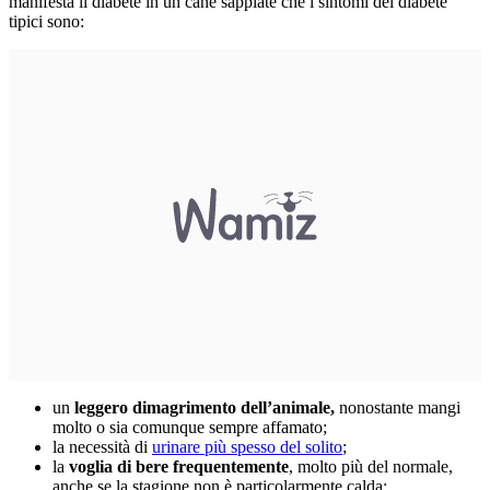
manifesta il diabete in un cane sappiate che i sintomi del diabete
tipici sono:
un
leggero dimagrimento dell’animale,
nonostante mangi
molto o sia comunque sempre affamato;
la necessità di
urinare più spesso del solito
;
la
voglia di bere frequentemente
, molto più del normale,
anche se la stagione non è particolarmente calda;