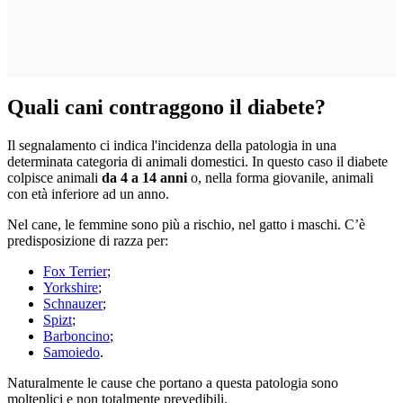
Quali cani contraggono il diabete?
Il segnalamento ci indica l'incidenza della patologia in una
determinata categoria di animali domestici. In questo caso il diabete
colpisce animali
da 4 a 14 anni
o, nella forma giovanile, animali
con età inferiore ad un anno.
Nel cane, le femmine sono più a rischio, nel gatto i maschi. C’è
predisposizione di razza per:
Fox Terrier
;
Yorkshire
;
Schnauzer
;
Spizt
;
Barboncino
;
Samoiedo
.
Naturalmente le cause che portano a questa patologia sono
molteplici e non totalmente prevedibili.