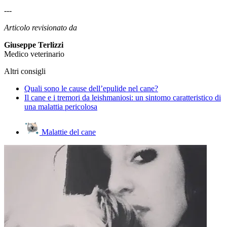
---
Articolo revisionato da
Giuseppe Terlizzi
Medico veterinario
Altri consigli
Quali sono le cause dell’epulide nel cane?
Il cane e i tremori da leishmaniosi: un sintomo caratteristico di
una malattia pericolosa
Malattie del cane