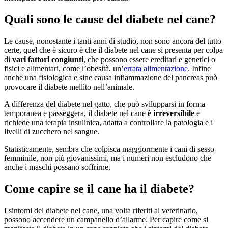
Quali sono le cause del diabete nel cane?
Le cause, nonostante i tanti anni di studio, non sono ancora del tutto
certe, quel che è sicuro è che il diabete nel cane si presenta per colpa
di
vari fattori congiunti
, che possono essere ereditari e genetici o
fisici e alimentari, come l’obesità, un’
errata alimentazione
. Infine
anche una fisiologica e sine causa infiammazione del pancreas può
provocare il diabete mellito nell’animale.
A differenza del diabete nel gatto, che può svilupparsi in forma
temporanea e passeggera, il diabete nel cane
è irreversibile
e
richiede una terapia insulinica, adatta a controllare la patologia e i
livelli di zucchero nel sangue.
Statisticamente, sembra che colpisca maggiormente i cani di sesso
femminile, non più giovanissimi, ma i numeri non escludono che
anche i maschi possano soffrirne.
Come capire se il cane ha il diabete?
I sintomi del diabete nel cane, una volta riferiti al veterinario,
possono accendere un campanello d’allarme. Per capire come si