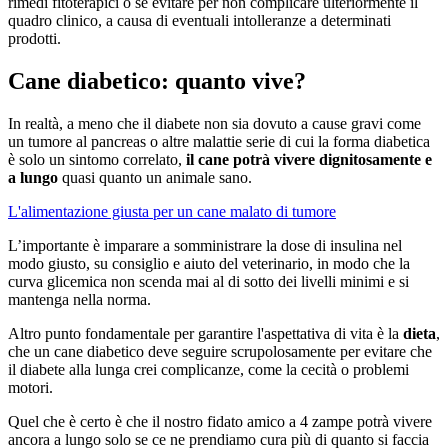
rimedi fitoterapici o se evitare per non complicare ulteriormente il
quadro clinico, a causa di eventuali intolleranze a determinati
prodotti.
Cane diabetico: quanto vive?
In realtà, a meno che il diabete non sia dovuto a cause gravi come
un tumore al pancreas o altre malattie serie di cui la forma diabetica
è solo un sintomo correlato,
il cane potrà vivere dignitosamente e
a lungo
quasi quanto un animale sano.
L'alimentazione giusta per un cane malato di tumore
L’importante è imparare a somministrare la dose di insulina nel
modo giusto, su consiglio e aiuto del veterinario, in modo che la
curva glicemica non scenda mai al di sotto dei livelli minimi e si
mantenga nella norma.
Altro punto fondamentale per garantire l'aspettativa di vita è la
dieta
,
che un cane diabetico deve seguire scrupolosamente per evitare che
il diabete alla lunga crei complicanze, come la cecità o problemi
motori.
Quel che è certo è che il nostro fidato amico a 4 zampe potrà vivere
ancora a lungo solo se ce ne prendiamo cura più di quanto si faccia