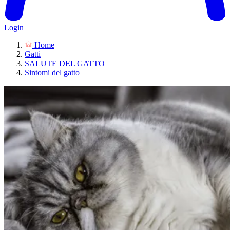
Login
Home
Gatti
SALUTE DEL GATTO
Sintomi del gatto