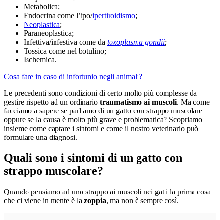
Metabolica;
Endocrina come l’ipo/
ipertiroidismo
;
Neoplastica
;
Paraneoplastica;
Infettiva/infestiva come da
toxoplasma gondii
;
Tossica come nel botulino;
Ischemica.
Cosa fare in caso di infortunio negli animali?
Le precedenti sono condizioni di certo molto più complesse da
gestire rispetto ad un ordinario
traumatismo ai muscoli
. Ma come
facciamo a sapere se parliamo di un gatto con strappo muscolare
oppure se la causa è molto più grave e problematica? Scopriamo
insieme come captare i sintomi e come il nostro veterinario può
formulare una diagnosi.
Quali sono i sintomi di un gatto con
strappo muscolare?
Quando pensiamo ad uno strappo ai muscoli nei gatti la prima cosa
che ci viene in mente è la
zoppia
, ma non è sempre così.