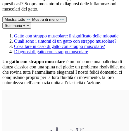
questi casi? Scopriamo sintomi e diagnosi delle infiammazioni
muscolari del gatto.
Mostra tutto
Mostra di meno
Sommario
+
−
Gatto con strappo muscolare: il significato delle miopatie
Quali sono i sintomi di un gatto con strappo muscolare?
Cosa fare in caso di gatto con strappo muscolare?
Diagnosi di gatto con strappo muscolare
Un
gatto con strappo muscolare
è un po’ come una ballerina di
danza classica con una spina nel piede: un problema risolvibile, ma
che rovina tutta l’ammaliante eleganza! I nostri felidi domestici ci
conquistano proprio per la loro fluidità di movimento, la loro
naturalezza nell’acrobazia unita all’elasticità d’azione.