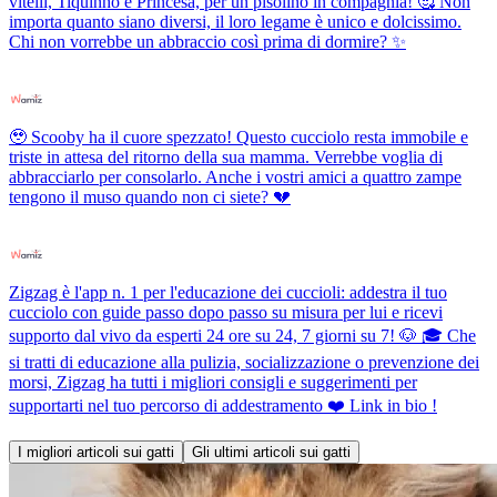
vitelli, Tiquinho e Princesa, per un pisolino in compagnia! 🥰 Non
importa quanto siano diversi, il loro legame è unico e dolcissimo.
Chi non vorrebbe un abbraccio così prima di dormire? ✨
🥹 Scooby ha il cuore spezzato! Questo cucciolo resta immobile e
triste in attesa del ritorno della sua mamma. Verrebbe voglia di
abbracciarlo per consolarlo. Anche i vostri amici a quattro zampe
tengono il muso quando non ci siete? 💔
Zigzag è l'app n. 1 per l'educazione dei cuccioli: addestra il tuo
cucciolo con guide passo dopo passo su misura per lui e ricevi
supporto dal vivo da esperti 24 ore su 24, 7 giorni su 7! 🐶 🎓 Che
si tratti di educazione alla pulizia, socializzazione o prevenzione dei
morsi, Zigzag ha tutti i migliori consigli e suggerimenti per
supportarti nel tuo percorso di addestramento ❤️ Link in bio !
I migliori articoli sui gatti
Gli ultimi articoli sui gatti