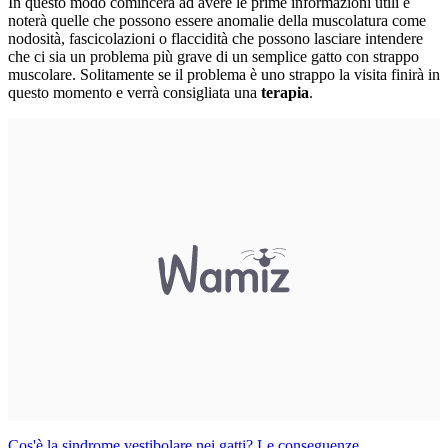
In questo modo comincerà ad avere le prime informazioni utili e
noterà quelle che possono essere anomalie della muscolatura come
nodosità, fascicolazioni o flaccidità che possono lasciare intendere
che ci sia un problema più grave di un semplice gatto con strappo
muscolare. Solitamente se il problema è uno strappo la visita finirà in
questo momento e verrà consigliata una
terapia
.
Cos'è la sindrome vestibolare nei gatti? Le conseguenze