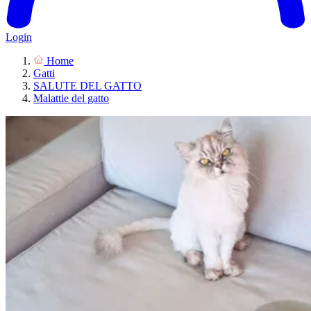
Login
Home
Gatti
SALUTE DEL GATTO
Malattie del gatto