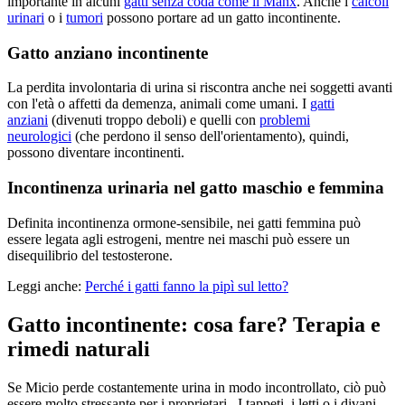
importante in alcuni
gatti senza coda come il Manx
. Anche i
calcoli
urinari
o i
tumori
possono portare ad un gatto incontinente.
Gatto anziano incontinente
La perdita involontaria di urina si riscontra anche nei soggetti avanti
con l'età o affetti da demenza, animali come umani. I
gatti
anziani
(divenuti troppo deboli) e quelli con
problemi
neurologici
(che perdono il senso dell'orientamento), quindi,
possono diventare incontinenti.
Incontinenza urinaria nel gatto maschio e femmina
Definita incontinenza ormone-sensibile, nei gatti femmina può
essere legata agli estrogeni, mentre nei maschi può essere un
disequilibrio del testosterone.
Leggi anche:
Perché i gatti fanno la pipì sul letto?
Gatto incontinente: cosa fare? Terapia e
rimedi naturali
Se Micio perde costantemente urina in modo incontrollato, ciò può
essere molto stressante per i proprietari . I tappeti, i letti o i divani