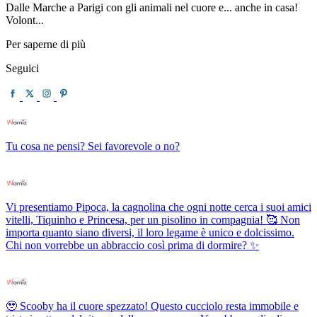
Dalle Marche a Parigi con gli animali nel cuore e... anche in casa!
Volont...
Per saperne di più
Seguici
Tu cosa ne pensi? Sei favorevole o no?
Vi presentiamo Pipoca, la cagnolina che ogni notte cerca i suoi amici
vitelli, Tiquinho e Princesa, per un pisolino in compagnia! 🥰 Non
importa quanto siano diversi, il loro legame è unico e dolcissimo.
Chi non vorrebbe un abbraccio così prima di dormire? ✨
🥹 Scooby ha il cuore spezzato! Questo cucciolo resta immobile e