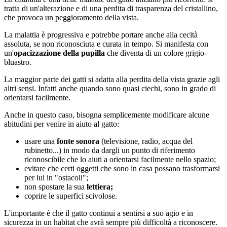
tratta di un'alterazione e di una perdita di trasparenza del cristallino,
che provoca un peggioramento della vista.
La malattia è progressiva e potrebbe portare anche alla cecità
assoluta, se non riconosciuta e curata in tempo. Si manifesta con
un'
opacizzazione della pupilla
che diventa di un colore grigio-
bluastro.
La maggior parte dei gatti si adatta alla perdita della vista grazie agli
altri sensi. Infatti anche quando sono quasi ciechi, sono in grado di
orientarsi facilmente.
Anche in questo caso, bisogna semplicemente modificare alcune
abitudini per venire in aiuto al gatto:
usare una
fonte sonora
(televisione, radio, acqua del
rubinetto...) in modo da dargli un punto di riferimento
riconoscibile che lo aiuti a orientarsi facilmente nello spazio;
evitare che certi oggetti che sono in casa possano trasformarsi
per lui in "ostacoli";
non spostare la sua
lettiera;
coprire le superfici scivolose.
L'importante è che il gatto continui a sentirsi a suo agio e in
sicurezza in un habitat che avrà sempre più difficoltà a riconoscere.