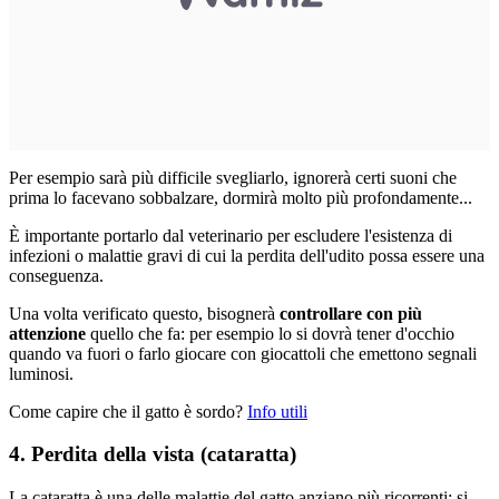
Per esempio sarà più difficile svegliarlo, ignorerà certi suoni che
prima lo facevano sobbalzare, dormirà molto più profondamente...
È importante portarlo dal veterinario per escludere l'esistenza di
infezioni o malattie gravi di cui la perdita dell'udito possa essere una
conseguenza.
Una volta verificato questo, bisognerà
controllare con più
attenzione
quello che fa: per esempio lo si dovrà tener d'occhio
quando va fuori o farlo giocare con giocattoli che emettono segnali
luminosi.
Come capire che il gatto è sordo?
Info utili
4. Perdita della vista (cataratta)
La cataratta è una delle malattie del gatto anziano più ricorrenti: si