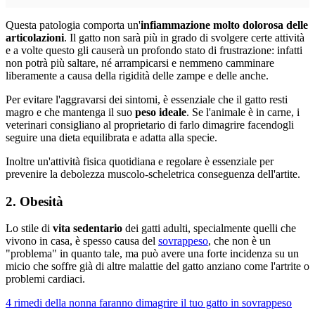
Questa patologia comporta un'
infiammazione molto dolorosa delle
articolazioni
. Il gatto non sarà più in grado di svolgere certe attività
e a volte questo gli causerà un profondo stato di frustrazione: infatti
non potrà più saltare, né arrampicarsi e nemmeno camminare
liberamente a causa della rigidità delle zampe e delle anche.
Per evitare l'aggravarsi dei sintomi, è essenziale che il gatto resti
magro e che mantenga il suo
peso ideale
. Se l'animale è in carne, i
veterinari consigliano al proprietario di farlo dimagrire facendogli
seguire una dieta equilibrata e adatta alla specie.
Inoltre un'attività fisica quotidiana e regolare è essenziale per
prevenire la debolezza muscolo-scheletrica conseguenza dell'artite.
2. Obesità
Lo stile di
vita sedentario
dei gatti adulti, specialmente quelli che
vivono in casa, è spesso causa del
sovrappeso
, che non è un
"problema" in quanto tale, ma può avere una forte incidenza su un
micio che soffre già di altre malattie del gatto anziano come l'artrite o
problemi cardiaci.
4 rimedi della nonna faranno dimagrire il tuo gatto in sovrappeso