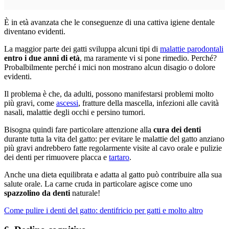
È in età avanzata che le conseguenze di una cattiva igiene dentale
diventano evidenti.
La maggior parte dei gatti sviluppa alcuni tipi di
malattie parodontali
entro i due anni di età
, ma raramente vi si pone rimedio. Perché?
Probalbilmente perché i mici non mostrano alcun disagio o dolore
evidenti.
Il problema è che, da adulti, possono manifestarsi problemi molto
più gravi, come
ascessi
, fratture della mascella, infezioni alle cavità
nasali, malattie degli occhi e persino tumori.
Bisogna quindi fare particolare attenzione alla
cura dei denti
durante tutta la vita del gatto: per evitare le malattie del gatto anziano
più gravi andrebbero fatte regolarmente visite al cavo orale e pulizie
dei denti per rimuovere placca e
tartaro
.
Anche una dieta equilibrata e adatta al gatto può contribuire alla sua
salute orale. La carne cruda in particolare agisce come uno
spazzolino da denti
naturale!
Come pulire i denti del gatto: dentifricio per gatti e molto altro