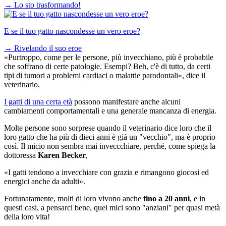
→
Lo sto trasformando!
E se il tuo gatto nascondesse un vero eroe?
→
Rivelando il suo eroe
«Purtroppo, come per le persone, più invecchiano, più è probabile
che soffrano di certe patologie. Esempi? Beh, c'è di tutto, da certi
tipi di tumori a problemi cardiaci o malattie parodontali», dice il
veterinario.
I gatti di una certa età
possono manifestare anche alcuni
cambiamenti comportamentali e una generale mancanza di energia.
Molte persone sono sorprese quando il veterinario dice loro che il
loro gatto che ha più di dieci anni è già un "vecchio", ma è proprio
così. Il micio non sembra mai inveccchiare, perché, come spiega la
dottoressa
Karen Becker
,
«I gatti tendono a invecchiare con grazia e rimangono giocosi ed
energici anche da adulti».
Fortunatamente, molti di loro vivono anche
fino a 20 anni
, e in
questi casi, a pensarci bene, quei mici sono "anziani" per quasi metà
della loro vita!