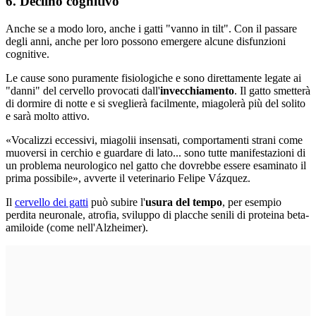
6. Declino cognitivo
Anche se a modo loro, anche i gatti "vanno in tilt". Con il passare
degli anni, anche per loro possono emergere alcune disfunzioni
cognitive.
Le cause sono puramente fisiologiche e sono direttamente legate ai
"danni" del cervello provocati dall'
invecchiamento
. Il gatto smetterà
di dormire di notte e si sveglierà facilmente, miagolerà più del solito
e sarà molto attivo.
«Vocalizzi eccessivi, miagolii insensati, comportamenti strani come
muoversi in cerchio e guardare di lato... sono tutte manifestazioni di
un problema neurologico nel gatto che dovrebbe essere esaminato il
prima possibile», avverte il veterinario Felipe Vázquez.
Il
cervello dei gatti
può subire l'
usura del tempo
, per esempio
perdita neuronale, atrofia, sviluppo di placche senili di proteina beta-
amiloide (come nell'Alzheimer).