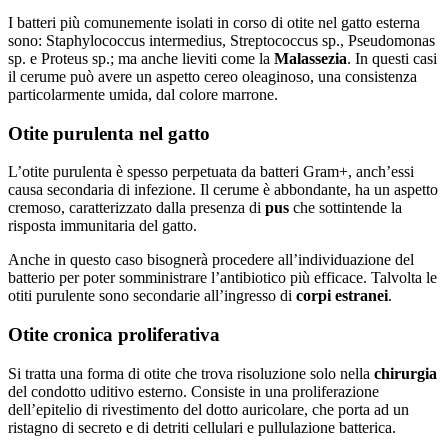
I batteri più comunemente isolati in corso di otite nel gatto esterna
sono: Staphylococcus intermedius, Streptococcus sp., Pseudomonas
sp. e Proteus sp.; ma anche lieviti come la
Malassezia
. In questi casi
il cerume può avere un aspetto cereo oleaginoso, una consistenza
particolarmente umida, dal colore marrone.
Otite purulenta nel gatto
L’otite purulenta è spesso perpetuata da batteri Gram+, anch’essi
causa secondaria di infezione. Il cerume è abbondante, ha un aspetto
cremoso, caratterizzato dalla presenza di
pus
che sottintende la
risposta immunitaria del gatto.
Anche in questo caso bisognerà procedere all’individuazione del
batterio per poter somministrare l’antibiotico più efficace. Talvolta le
otiti purulente sono secondarie all’ingresso di
corpi estranei
.
Otite cronica proliferativa
Si tratta una forma di otite che trova risoluzione solo nella
chirurgia
del condotto uditivo esterno. Consiste in una proliferazione
dell’epitelio di rivestimento del dotto auricolare, che porta ad un
ristagno di secreto e di detriti cellulari e pullulazione batterica.