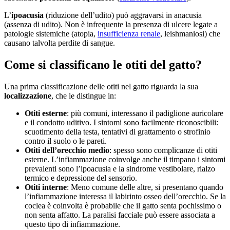
L’
ipoacusia
(riduzione dell’udito) può aggravarsi in anacusia
(assenza di udito). Non è infrequente la presenza di ulcere legate a
patologie sistemiche (atopia,
insufficienza renale
, leishmaniosi) che
causano talvolta perdite di sangue.
Come si classificano le otiti del gatto?
Una prima classificazione delle otiti nel gatto riguarda la sua
localizzazione
, che le distingue in:
Otiti esterne
: più comuni, interessano il padiglione auricolare
e il condotto uditivo. I sintomi sono facilmente riconoscibili:
scuotimento della testa, tentativi di grattamento o strofinio
contro il suolo o le pareti.
Otiti dell’orecchio medio
: spesso sono complicanze di otiti
esterne. L’infiammazione coinvolge anche il timpano i sintomi
prevalenti sono l’ipoacusia e la sindrome vestibolare, rialzo
termico e depressione del sensorio.
Otiti interne
: Meno comune delle altre, si presentano quando
l’infiammazione interessa il labirinto osseo dell’orecchio. Se la
coclea è coinvolta è probabile che il gatto senta pochissimo o
non senta affatto. La paralisi facciale può essere associata a
questo tipo di infiammazione.