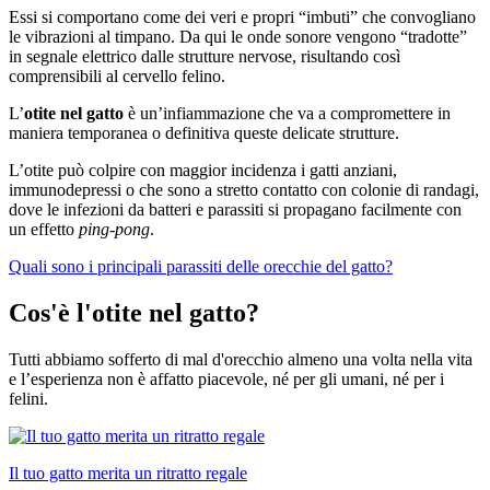
Essi si comportano come dei veri e propri “imbuti” che convogliano
le vibrazioni al timpano. Da qui le onde sonore vengono “tradotte”
in segnale elettrico dalle strutture nervose, risultando così
comprensibili al cervello felino.
L’
otite nel gatto
è un’infiammazione che va a compromettere in
maniera temporanea o definitiva queste delicate strutture.
L’otite può colpire con maggior incidenza i gatti anziani,
immunodepressi o che sono a stretto contatto con colonie di randagi,
dove le infezioni da batteri e parassiti si propagano facilmente con
un effetto
ping-pong
.
Quali sono i principali parassiti delle orecchie del gatto?
Cos'è l'otite nel gatto?
Tutti abbiamo sofferto di mal d'orecchio almeno una volta nella vita
e l’esperienza non è affatto piacevole, né per gli umani, né per i
felini.
Il tuo gatto merita un ritratto regale