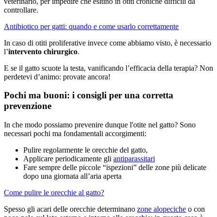
veterinario, per impedire che esitino in otiti croniche difficili da
controllare.
Antibiotico per gatti: quando e come usarlo correttamente
In caso di otiti proliferative invece come abbiamo visto, è necessario
l’
intervento chirurgico
.
E se il gatto scuote la testa, vanificando l’efficacia della terapia? Non
perdetevi d’animo: provate ancora!
Pochi ma buoni: i consigli per una corretta
prevenzione
In che modo possiamo prevenire dunque l'otite nel gatto? Sono
necessari pochi ma fondamentali accorgimenti:
Pulire regolarmente le orecchie del gatto,
Applicare periodicamente gli
antiparassitari
Fare sempre delle piccole “ispezioni” delle zone più delicate
dopo una giornata all’aria aperta
Come pulire le orecchie al gatto?
Spesso gli acari delle orecchie determinano
zone alopeciche
o con