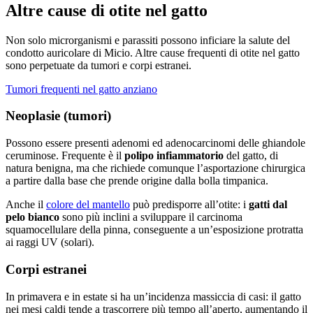
Altre cause di otite nel gatto
Non solo microrganismi e parassiti possono inficiare la salute del
condotto auricolare di Micio. Altre cause frequenti di otite nel gatto
sono perpetuate da tumori e corpi estranei.
Tumori frequenti nel gatto anziano
Neoplasie (tumori)
Possono essere presenti adenomi ed adenocarcinomi delle ghiandole
ceruminose. Frequente è il
polipo infiammatorio
del gatto, di
natura benigna, ma che richiede comunque l’asportazione chirurgica
a partire dalla base che prende origine dalla bolla timpanica.
Anche il
colore del mantello
può predisporre all’otite: i
gatti dal
pelo bianco
sono più inclini a sviluppare il carcinoma
squamocellulare della pinna, conseguente a un’esposizione protratta
ai raggi UV (solari).
Corpi estranei
In primavera e in estate si ha un’incidenza massiccia di casi: il gatto
nei mesi caldi tende a trascorrere più tempo all’aperto, aumentando il