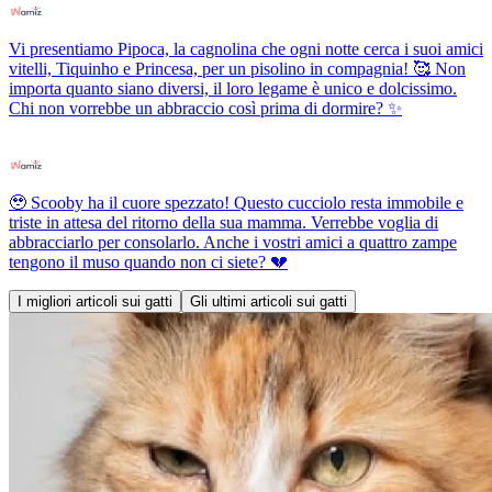
Vi presentiamo Pipoca, la cagnolina che ogni notte cerca i suoi amici
vitelli, Tiquinho e Princesa, per un pisolino in compagnia! 🥰 Non
importa quanto siano diversi, il loro legame è unico e dolcissimo.
Chi non vorrebbe un abbraccio così prima di dormire? ✨
🥹 Scooby ha il cuore spezzato! Questo cucciolo resta immobile e
triste in attesa del ritorno della sua mamma. Verrebbe voglia di
abbracciarlo per consolarlo. Anche i vostri amici a quattro zampe
tengono il muso quando non ci siete? 💔
I migliori articoli sui gatti
Gli ultimi articoli sui gatti