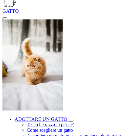
GATTO
ADOTTARE UN GATTO
Test: che razza fa per te?
Come scegliere un gatto
Accogliere un gatto in casa o un cucciolo di gatto