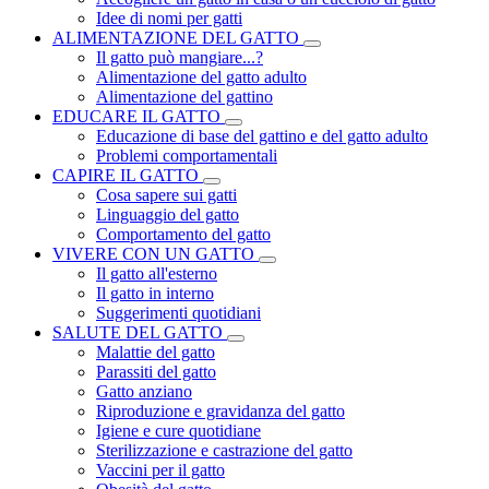
Idee di nomi per gatti
ALIMENTAZIONE DEL GATTO
Il gatto può mangiare...?
Alimentazione del gatto adulto
Alimentazione del gattino
EDUCARE IL GATTO
Educazione di base del gattino e del gatto adulto
Problemi comportamentali
CAPIRE IL GATTO
Cosa sapere sui gatti
Linguaggio del gatto
Comportamento del gatto
VIVERE CON UN GATTO
Il gatto all'esterno
Il gatto in interno
Suggerimenti quotidiani
SALUTE DEL GATTO
Malattie del gatto
Parassiti del gatto
Gatto anziano
Riproduzione e gravidanza del gatto
Igiene e cure quotidiane
Sterilizzazione e castrazione del gatto
Vaccini per il gatto