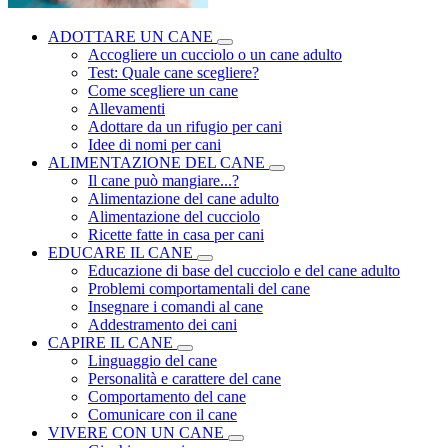
ADOTTARE UN CANE
Accogliere un cucciolo o un cane adulto
Test: Quale cane scegliere?
Come scegliere un cane
Allevamenti
Adottare da un rifugio per cani
Idee di nomi per cani
ALIMENTAZIONE DEL CANE
Il cane può mangiare...?
Alimentazione del cane adulto
Alimentazione del cucciolo
Ricette fatte in casa per cani
EDUCARE IL CANE
Educazione di base del cucciolo e del cane adulto
Problemi comportamentali del cane
Insegnare i comandi al cane
Addestramento dei cani
CAPIRE IL CANE
Linguaggio del cane
Personalità e carattere del cane
Comportamento del cane
Comunicare con il cane
VIVERE CON UN CANE