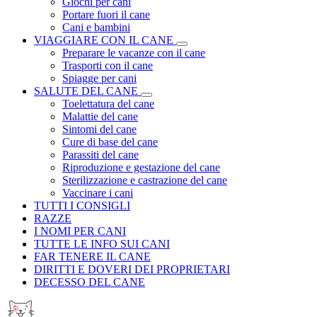
Giochi per cani
Portare fuori il cane
Cani e bambini
VIAGGIARE CON IL CANE
Preparare le vacanze con il cane
Trasporti con il cane
Spiagge per cani
SALUTE DEL CANE
Toelettatura del cane
Malattie del cane
Sintomi del cane
Cure di base del cane
Parassiti del cane
Riproduzione e gestazione del cane
Sterilizzazione e castrazione del cane
Vaccinare i cani
TUTTI I CONSIGLI
RAZZE
I NOMI PER CANI
TUTTE LE INFO SUI CANI
FAR TENERE IL CANE
DIRITTI E DOVERI DEI PROPRIETARI
DECESSO DEL CANE