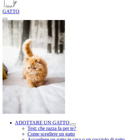
GATTO
ADOTTARE UN GATTO
Test: che razza fa per te?
Come scegliere un gatto
Accogliere un gatto in casa o un cucciolo di gatto