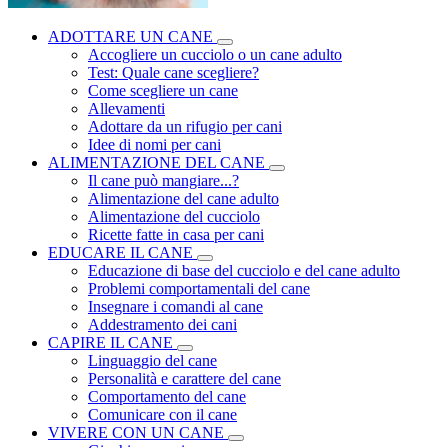
ADOTTARE UN CANE
Accogliere un cucciolo o un cane adulto
Test: Quale cane scegliere?
Come scegliere un cane
Allevamenti
Adottare da un rifugio per cani
Idee di nomi per cani
ALIMENTAZIONE DEL CANE
Il cane può mangiare...?
Alimentazione del cane adulto
Alimentazione del cucciolo
Ricette fatte in casa per cani
EDUCARE IL CANE
Educazione di base del cucciolo e del cane adulto
Problemi comportamentali del cane
Insegnare i comandi al cane
Addestramento dei cani
CAPIRE IL CANE
Linguaggio del cane
Personalità e carattere del cane
Comportamento del cane
Comunicare con il cane
VIVERE CON UN CANE