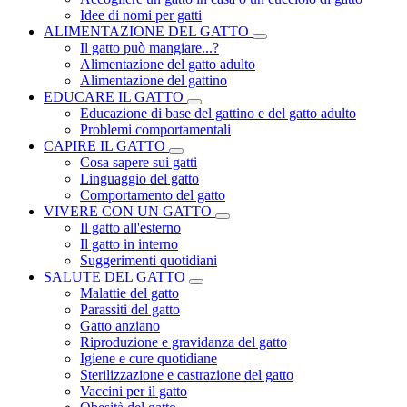
Idee di nomi per gatti
ALIMENTAZIONE DEL GATTO
Il gatto può mangiare...?
Alimentazione del gatto adulto
Alimentazione del gattino
EDUCARE IL GATTO
Educazione di base del gattino e del gatto adulto
Problemi comportamentali
CAPIRE IL GATTO
Cosa sapere sui gatti
Linguaggio del gatto
Comportamento del gatto
VIVERE CON UN GATTO
Il gatto all'esterno
Il gatto in interno
Suggerimenti quotidiani
SALUTE DEL GATTO
Malattie del gatto
Parassiti del gatto
Gatto anziano
Riproduzione e gravidanza del gatto
Igiene e cure quotidiane
Sterilizzazione e castrazione del gatto
Vaccini per il gatto