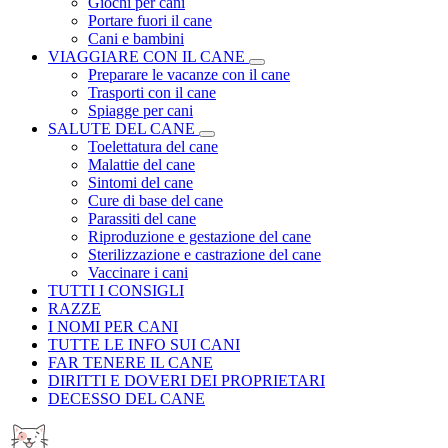
Giochi per cani
Portare fuori il cane
Cani e bambini
VIAGGIARE CON IL CANE
Preparare le vacanze con il cane
Trasporti con il cane
Spiagge per cani
SALUTE DEL CANE
Toelettatura del cane
Malattie del cane
Sintomi del cane
Cure di base del cane
Parassiti del cane
Riproduzione e gestazione del cane
Sterilizzazione e castrazione del cane
Vaccinare i cani
TUTTI I CONSIGLI
RAZZE
I NOMI PER CANI
TUTTE LE INFO SUI CANI
FAR TENERE IL CANE
DIRITTI E DOVERI DEI PROPRIETARI
DECESSO DEL CANE