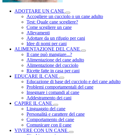
ADOTTARE UN CANE
Accogliere un cucciolo o un cane adulto
Test: Quale cane scegliere?
Come scegliere un cane
Allevamenti
Adottare da un rifugio per cani
Idee di nomi per cani
ALIMENTAZIONE DEL CANE
Il cane può mangiare...?
Alimentazione del cane adulto
Alimentazione del cucciolo
Ricette fatte in casa per cani
EDUCARE IL CANE
Educazione di base del cucciolo e del cane adulto
Problemi comportamentali del cane
Insegnare i comandi al cane
Addestramento dei cani
CAPIRE IL CANE
Linguaggio del cane
Personalità e carattere del cane
Comportamento del cane
Comunicare con il cane
VIVERE CON UN CANE