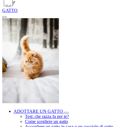
GATTO
ADOTTARE UN GATTO
Test: che razza fa per te?
Come scegliere un gatto
Accogliere un gatto in casa o un cucciolo di gatto