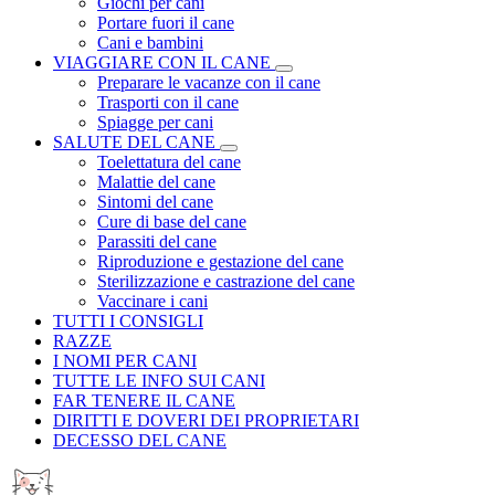
Giochi per cani
Portare fuori il cane
Cani e bambini
VIAGGIARE CON IL CANE
Preparare le vacanze con il cane
Trasporti con il cane
Spiagge per cani
SALUTE DEL CANE
Toelettatura del cane
Malattie del cane
Sintomi del cane
Cure di base del cane
Parassiti del cane
Riproduzione e gestazione del cane
Sterilizzazione e castrazione del cane
Vaccinare i cani
TUTTI I CONSIGLI
RAZZE
I NOMI PER CANI
TUTTE LE INFO SUI CANI
FAR TENERE IL CANE
DIRITTI E DOVERI DEI PROPRIETARI
DECESSO DEL CANE