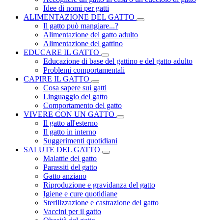
Idee di nomi per gatti
ALIMENTAZIONE DEL GATTO
Il gatto può mangiare...?
Alimentazione del gatto adulto
Alimentazione del gattino
EDUCARE IL GATTO
Educazione di base del gattino e del gatto adulto
Problemi comportamentali
CAPIRE IL GATTO
Cosa sapere sui gatti
Linguaggio del gatto
Comportamento del gatto
VIVERE CON UN GATTO
Il gatto all'esterno
Il gatto in interno
Suggerimenti quotidiani
SALUTE DEL GATTO
Malattie del gatto
Parassiti del gatto
Gatto anziano
Riproduzione e gravidanza del gatto
Igiene e cure quotidiane
Sterilizzazione e castrazione del gatto
Vaccini per il gatto