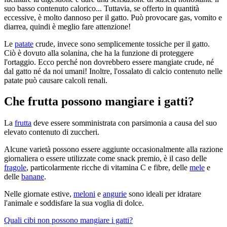
suo basso contenuto calorico... Tuttavia, se offerto in quantità
eccessive, è molto dannoso per il gatto. Può provocare gas, vomito e
diarrea, quindi è meglio fare attenzione!
Le
patate
crude, invece sono semplicemente tossiche per il gatto.
Ciò è dovuto alla solanina, che ha la funzione di proteggere
l'ortaggio. Ecco perché non dovrebbero essere mangiate crude, né
dal gatto né da noi umani! Inoltre, l'ossalato di calcio contenuto nelle
patate può causare calcoli renali.
Che frutta possono mangiare i gatti?
La
frutta
deve essere somministrata con parsimonia a causa del suo
elevato contenuto di zuccheri.
Alcune varietà possono essere aggiunte occasionalmente alla razione
giornaliera o essere utilizzate come snack premio, è il caso delle
fragole
, particolarmente ricche di vitamina C e fibre, delle
mele
e
delle
banane
.
Nelle giornate estive,
meloni
e
angurie
sono ideali per idratare
l'animale e soddisfare la sua voglia di dolce.
Quali cibi non possono mangiare i gatti?