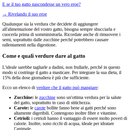
E se il tuo gatto nascondesse un vero eroe?
→
Rivelando il suo eroe
Qualunque sia la verdura che decidete di aggiungere
all'alimentazione del vostro gatto, bisogna sempre sbucciarla e
cuocerla prima di somministrarla. Ricordate anche di rimuovere i
semi, soprattutto dalle zucchine perché potrebbero causare
rallentamenti nella digestione.
Come e quali verdure dare al gatto
L'ideale sarebbe tagliarle a dadini, non frullarle, perché in questo
modo si costringe il gatto a masticare. Per integrare la sua dieta, il
15% della dose giornaliera è più che sufficiente.
Ecco un elenco di
verdure che il gatto può mangiare
:
Zucchine:
le
zucchine
sono un'ottima verdura per la salute
del gatto, soprattutto in caso di stitichezza.
Carote:
le
carote
bollite fanno bene ai gatti perché sono
altamente digeribili. Contengono inoltre fibre e vitamine.
Cetrioli:
i cetrioli hanno il vantaggio di essere molto poveri di
calorie. Inoltre, sono ricchi di acqua, ideale per idratare
l’animale.