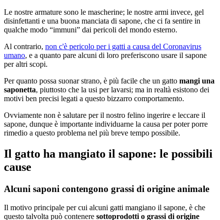
Le nostre armature sono le mascherine; le nostre armi invece, gel
disinfettanti e una buona manciata di sapone, che ci fa sentire in
qualche modo “immuni” dai pericoli del mondo esterno.
Al contrario,
non c'è pericolo per i gatti a causa del Coronavirus
umano
, e a quanto pare alcuni di loro preferiscono usare il sapone
per altri scopi.
Per quanto possa suonar strano, è più facile che un gatto
mangi una
saponetta
, piuttosto che la usi per lavarsi; ma in realtà esistono dei
motivi ben precisi legati a questo bizzarro comportamento.
Ovviamente non è salutare per il nostro felino ingerire e leccare il
sapone, dunque è importante individuarne la causa per poter porre
rimedio a questo problema nel più breve tempo possibile.
Il gatto ha mangiato il sapone: le possibili
cause
Alcuni saponi contengono grassi di origine animale
Il motivo principale per cui alcuni gatti mangiano il sapone, è che
questo talvolta può contenere
sottoprodotti o grassi di origine