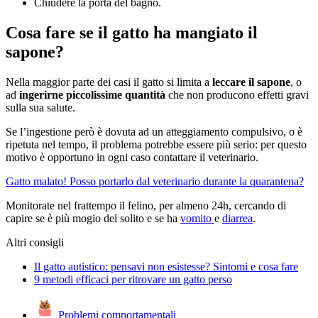
Chiudere la porta del bagno.
Cosa fare se il gatto ha mangiato il
sapone?
Nella maggior parte dei casi il gatto si limita a
leccare il sapone
, o
ad
ingerirne piccolissime quantità
che non producono effetti gravi
sulla sua salute.
Se l’ingestione però è dovuta ad un atteggiamento compulsivo, o è
ripetuta nel tempo, il problema potrebbe essere più serio: per questo
motivo è opportuno in ogni caso contattare il veterinario.
Gatto malato! Posso portarlo dal veterinario durante la quarantena?
Monitorate nel frattempo il felino, per almeno 24h, cercando di
capire se è più mogio del solito e se ha
vomito
e
diarrea
.
Altri consigli
Il gatto autistico: pensavi non esistesse? Sintomi e cosa fare
9 metodi efficaci per ritrovare un gatto perso
Problemi comportamentali