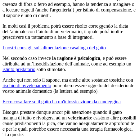
carenza di fibra o ferro ad esempio, hanno la tendenza a mangiare o
a leccare oggetti (anche l'argenteria!) per istinto di compensazione, e
il sapone è uno di questi.
In molti casi il problema potrà essere risolto correggendo la dieta
dell’animale con l’aiuto di un veterinario, il quale potrà inoltre
prescrivere un trattamento a base di integratori.
I nostri consigli sull'alimentazione casalinga del gatto
Nel secondo caso invece
la ragione è psicologica
, e può essere
attribuita ad un’insoddisfazione dell’animale, come ad esempio un
istinto predatorio
sotto stimolato.
Anche qui non solo il sapone, ma anche altre sostanze tossiche con
rischio di avvelenamento
potrebbero essere oggetto del desiderio del
vostro animale domestico (la lettiera ad esempio).
Ecco cosa fare se il gatto ha un'intossicazione da candeggina
Bisogna prestare dunque ancor più attenzione quando il gatto
mangia di tutto e rivolgersi ad un
veterinario
: esistono altre possibili
cause predisponenti la pica, che vanno adeguatamente approfondite
e per le quali potrebbe essere necessaria una terapia farmacologica.
Tra queste: