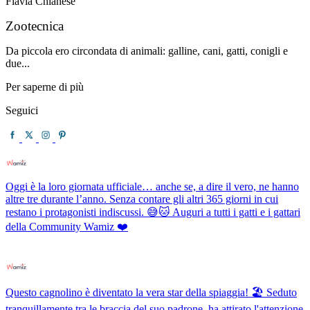
Flavia Chianese
Zootecnica
Da piccola ero circondata di animali: galline, cani, gatti, conigli e
due...
Per saperne di più
Seguici
Oggi è la loro giornata ufficiale… anche se, a dire il vero, ne hanno
altre tre durante l’anno. Senza contare gli altri 365 giorni in cui
restano i protagonisti indiscussi. 😅🐱 Auguri a tutti i gatti e i gattari
della Community Wamiz ❤️
Questo cagnolino è diventato la vera star della spiaggia! 🏖️ Seduto
tranquillamente tra le braccia del suo padrone, ha attirato l'attenzione