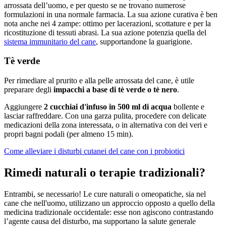
arrossata dell’uomo, e per questo se ne trovano numerose
formulazioni in una normale farmacia. La sua azione curativa è ben
nota anche nei 4 zampe: ottimo per lacerazioni, scottature e per la
ricostituzione di tessuti abrasi. La sua azione potenzia quella del
sistema immunitario del cane
, supportandone la guarigione.
Tè verde
Per rimediare al prurito e alla pelle arrossata del cane, è utile
preparare degli
impacchi a base di tè verde o tè nero
.
Aggiungere
2 cucchiai d'infuso in 500 ml di acqua
bollente e
lasciar raffreddare. Con una garza pulita, procedere con delicate
medicazioni della zona interessata, o in alternativa con dei veri e
propri bagni podali (per almeno 15 min).
Come alleviare i disturbi cutanei del cane con i probiotici
Rimedi naturali o terapie tradizionali?
Entrambi, se necessario! Le cure naturali o omeopatiche, sia nel
cane che nell'uomo, utilizzano un approccio opposto a quello della
medicina tradizionale occidentale: esse non agiscono contrastando
l’agente causa del disturbo, ma supportano la salute generale