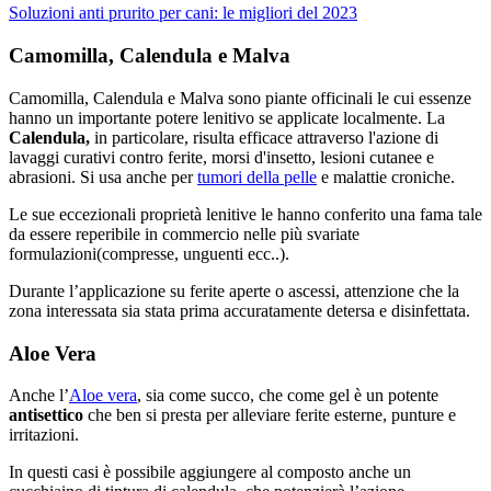
Soluzioni anti prurito per cani: le migliori del 2023
Camomilla, Calendula e Malva
Camomilla, Calendula e Malva sono piante officinali le cui essenze
hanno un importante potere lenitivo se applicate localmente. La
Calendula,
in particolare, risulta efficace attraverso l'azione di
lavaggi curativi contro ferite, morsi d'insetto, lesioni cutanee e
abrasioni. Si usa anche per
tumori della pelle
e malattie croniche.
Le sue eccezionali proprietà lenitive le hanno conferito una fama tale
da essere reperibile in commercio nelle più svariate
formulazioni(compresse, unguenti ecc..).
Durante l’applicazione su ferite aperte o ascessi, attenzione che la
zona interessata sia stata prima accuratamente detersa e disinfettata.
Aloe Vera
Anche l’
Aloe vera
, sia come succo, che come gel è un potente
antisettico
che ben si presta per alleviare ferite esterne, punture e
irritazioni.
In questi casi è possibile aggiungere al composto anche un