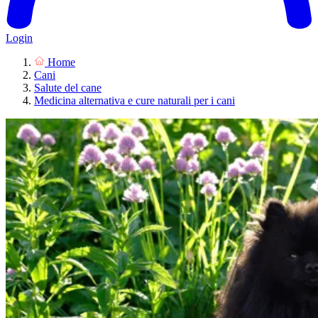
Login
Home
Cani
Salute del cane
Medicina alternativa e cure naturali per i cani