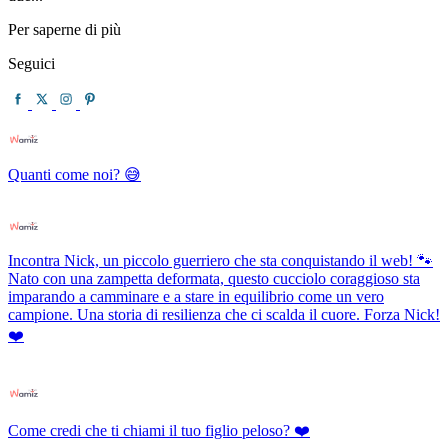
Per saperne di più
Seguici
Quanti come noi? 😅
Incontra Nick, un piccolo guerriero che sta conquistando il web! 🐾
Nato con una zampetta deformata, questo cucciolo coraggioso sta
imparando a camminare e a stare in equilibrio come un vero
campione. Una storia di resilienza che ci scalda il cuore. Forza Nick!
❤️
Come credi che ti chiami il tuo figlio peloso? ❤️