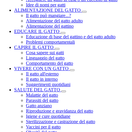
Idee di nomi per gatti
ALIMENTAZIONE DEL GATTO
Il gatto può mangiare...?
Alimentazione del gatto adulto
Alimentazione del gattino
EDUCARE IL GATTO
Educazione di base del gattino e del gatto adulto
Problemi comportamentali
CAPIRE IL GATTO
Cosa sapere sui gatti
Linguaggio del gatto
Comportamento del gatto
VIVERE CON UN GATTO
Il gatto all'esterno
Il gatto in interno
Suggerimenti quotidiani
SALUTE DEL GATTO
Malattie del gatto
Parassiti del gatto
Gatto anziano
Riproduzione e gravidanza del gatto
Igiene e cure quotidiane
Sterilizzazione e castrazione del gatto
Vaccini per il gatto