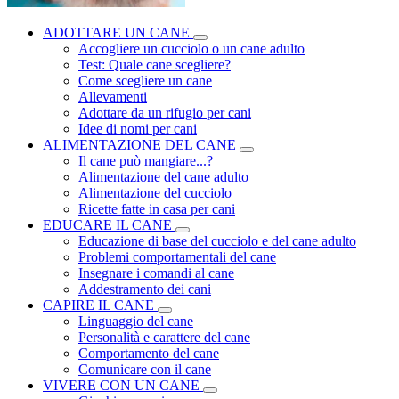
ADOTTARE UN CANE
Accogliere un cucciolo o un cane adulto
Test: Quale cane scegliere?
Come scegliere un cane
Allevamenti
Adottare da un rifugio per cani
Idee di nomi per cani
ALIMENTAZIONE DEL CANE
Il cane può mangiare...?
Alimentazione del cane adulto
Alimentazione del cucciolo
Ricette fatte in casa per cani
EDUCARE IL CANE
Educazione di base del cucciolo e del cane adulto
Problemi comportamentali del cane
Insegnare i comandi al cane
Addestramento dei cani
CAPIRE IL CANE
Linguaggio del cane
Personalità e carattere del cane
Comportamento del cane
Comunicare con il cane
VIVERE CON UN CANE