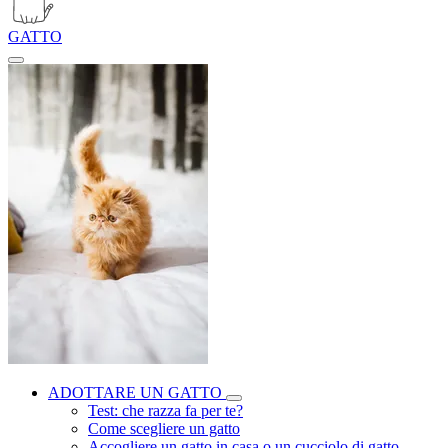
GATTO
ADOTTARE UN GATTO
Test: che razza fa per te?
Come scegliere un gatto
Accogliere un gatto in casa o un cucciolo di gatto