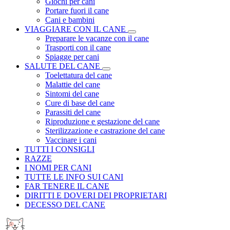
Giochi per cani
Portare fuori il cane
Cani e bambini
VIAGGIARE CON IL CANE
Preparare le vacanze con il cane
Trasporti con il cane
Spiagge per cani
SALUTE DEL CANE
Toelettatura del cane
Malattie del cane
Sintomi del cane
Cure di base del cane
Parassiti del cane
Riproduzione e gestazione del cane
Sterilizzazione e castrazione del cane
Vaccinare i cani
TUTTI I CONSIGLI
RAZZE
I NOMI PER CANI
TUTTE LE INFO SUI CANI
FAR TENERE IL CANE
DIRITTI E DOVERI DEI PROPRIETARI
DECESSO DEL CANE