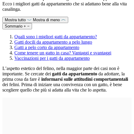
Ecco i migliori gatti da appartamento che si adattano bene alla vita
casalinga.
Mostra tutto
Mostra di meno
Sommario
+
−
Quali sono i migliori gatti da appartamento?
Gatti docili da appartamento a pelo lungo
Gatti a pelo corto da appartamento
Come tenere un gatto in casa? Vantaggi e svantaggi
Vaccinazioni per i gatti da appartamento
L’aspetto estetico del felino, nella maggior parte dei casi non è
importante. Se cercate dei
gatti da appartamento
da adottare, la
prima cosa da fare è
informarsi sulle attitudini comportamentali
dei felini. Prima di iniziare una convivenza con un gatto, è bene
scegliere quello che più si adatta alla vita che lo aspetta.