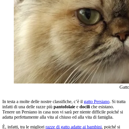
Gatto 
In testa a molte delle nostre classifiche, c’è il
gatto Persiano
. Si tratta
infatti di una delle razze più
pantofolaie
e
docili
che esistano.
Tenere un Persiano in casa non vi sarà per niente difficile poiché si
adatta perfettamente alla vita al chiuso ed alla vita di famiglia.
È, infatti, tra le migliori
razze di gatto adatte ai bambini
, poiché si