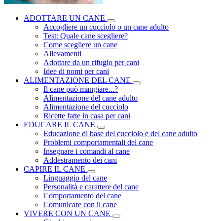
ADOTTARE UN CANE
Accogliere un cucciolo o un cane adulto
Test: Quale cane scegliere?
Come scegliere un cane
Allevamenti
Adottare da un rifugio per cani
Idee di nomi per cani
ALIMENTAZIONE DEL CANE
Il cane può mangiare...?
Alimentazione del cane adulto
Alimentazione del cucciolo
Ricette fatte in casa per cani
EDUCARE IL CANE
Educazione di base del cucciolo e del cane adulto
Problemi comportamentali del cane
Insegnare i comandi al cane
Addestramento dei cani
CAPIRE IL CANE
Linguaggio del cane
Personalità e carattere del cane
Comportamento del cane
Comunicare con il cane
VIVERE CON UN CANE