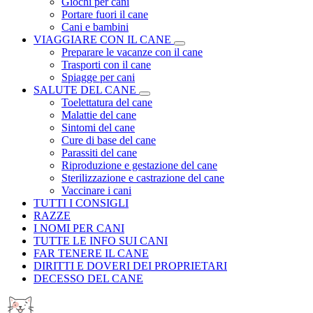
Giochi per cani
Portare fuori il cane
Cani e bambini
VIAGGIARE CON IL CANE
Preparare le vacanze con il cane
Trasporti con il cane
Spiagge per cani
SALUTE DEL CANE
Toelettatura del cane
Malattie del cane
Sintomi del cane
Cure di base del cane
Parassiti del cane
Riproduzione e gestazione del cane
Sterilizzazione e castrazione del cane
Vaccinare i cani
TUTTI I CONSIGLI
RAZZE
I NOMI PER CANI
TUTTE LE INFO SUI CANI
FAR TENERE IL CANE
DIRITTI E DOVERI DEI PROPRIETARI
DECESSO DEL CANE