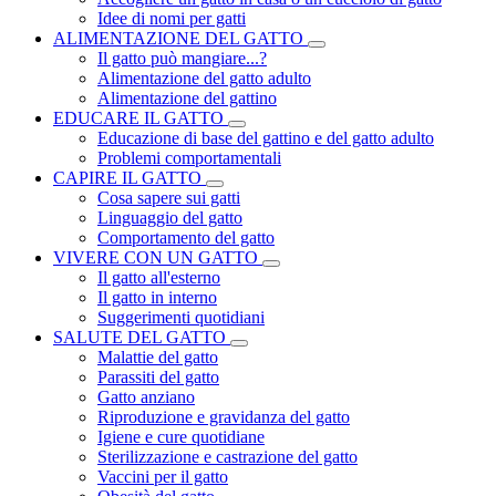
Idee di nomi per gatti
ALIMENTAZIONE DEL GATTO
Il gatto può mangiare...?
Alimentazione del gatto adulto
Alimentazione del gattino
EDUCARE IL GATTO
Educazione di base del gattino e del gatto adulto
Problemi comportamentali
CAPIRE IL GATTO
Cosa sapere sui gatti
Linguaggio del gatto
Comportamento del gatto
VIVERE CON UN GATTO
Il gatto all'esterno
Il gatto in interno
Suggerimenti quotidiani
SALUTE DEL GATTO
Malattie del gatto
Parassiti del gatto
Gatto anziano
Riproduzione e gravidanza del gatto
Igiene e cure quotidiane
Sterilizzazione e castrazione del gatto
Vaccini per il gatto