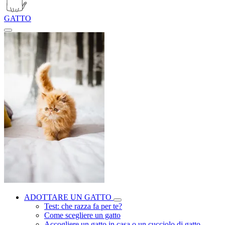
GATTO
ADOTTARE UN GATTO
Test: che razza fa per te?
Come scegliere un gatto
Accogliere un gatto in casa o un cucciolo di gatto