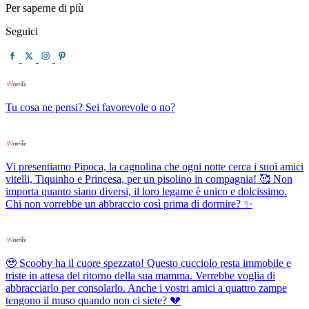
Per saperne di più
Seguici
Tu cosa ne pensi? Sei favorevole o no?
Vi presentiamo Pipoca, la cagnolina che ogni notte cerca i suoi amici
vitelli, Tiquinho e Princesa, per un pisolino in compagnia! 🥰 Non
importa quanto siano diversi, il loro legame è unico e dolcissimo.
Chi non vorrebbe un abbraccio così prima di dormire? ✨
🥹 Scooby ha il cuore spezzato! Questo cucciolo resta immobile e
triste in attesa del ritorno della sua mamma. Verrebbe voglia di
abbracciarlo per consolarlo. Anche i vostri amici a quattro zampe
tengono il muso quando non ci siete? 💔