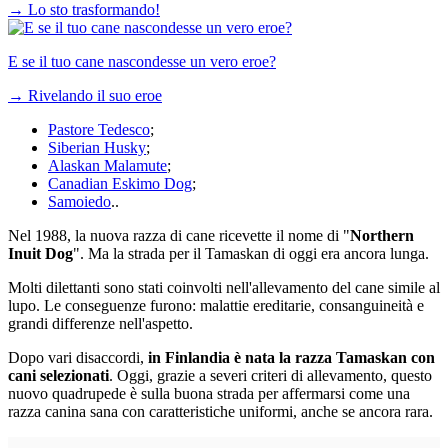
→
Lo sto trasformando!
E se il tuo cane nascondesse un vero eroe?
→
Rivelando il suo eroe
Pastore Tedesco
;
Siberian Husky
;
Alaskan Malamute
;
Canadian Eskimo Dog
;
Samoiedo
..
Nel 1988, la nuova razza di cane ricevette il nome di "
Northern
Inuit Dog
". Ma la strada per il Tamaskan di oggi era ancora lunga.
Molti dilettanti sono stati coinvolti nell'allevamento del cane simile al
lupo. Le conseguenze furono: malattie ereditarie, consanguineità e
grandi differenze nell'aspetto.
Dopo vari disaccordi,
in Finlandia è nata la razza Tamaskan con
cani selezionati
. Oggi, grazie a severi criteri di allevamento, questo
nuovo quadrupede è sulla buona strada per affermarsi come una
razza canina sana con caratteristiche uniformi, anche se ancora rara.