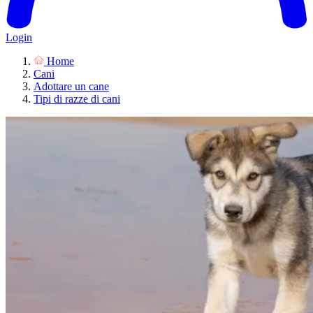
Login
Home
Cani
Adottare un cane
Tipi di razze di cani