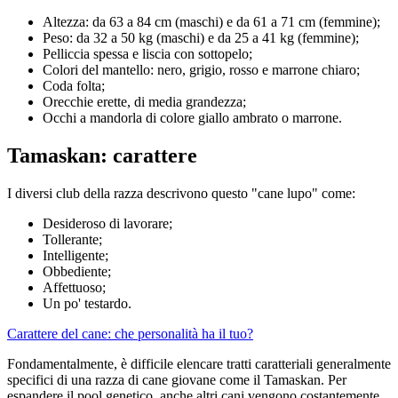
Altezza: da 63 a 84 cm (maschi) e da 61 a 71 cm (femmine);
Peso: da 32 a 50 kg (maschi) e da 25 a 41 kg (femmine);
Pelliccia spessa e liscia con sottopelo;
Colori del mantello: nero, grigio, rosso e marrone chiaro;
Coda folta;
Orecchie erette, di media grandezza;
Occhi a mandorla di colore giallo ambrato o marrone.
Tamaskan: carattere
I diversi club della razza descrivono questo "cane lupo" come:
Desideroso di lavorare;
Tollerante;
Intelligente;
Obbediente;
Affettuoso;
Un po' testardo.
Carattere del cane: che personalità ha il tuo?
Fondamentalmente, è difficile elencare tratti caratteriali generalmente
specifici di una razza di cane giovane come il Tamaskan. Per
espandere il pool genetico, anche altri cani vengono costantemente