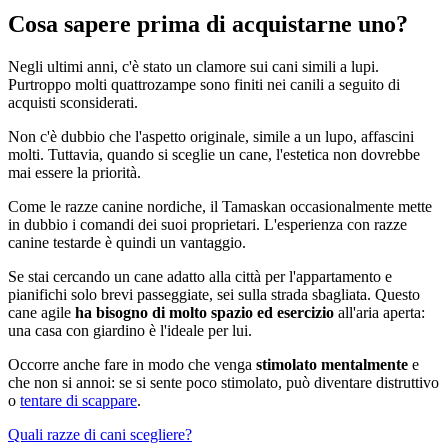
Cosa sapere prima di acquistarne uno?
Negli ultimi anni, c'è stato un clamore sui cani simili a lupi.
Purtroppo molti quattrozampe sono finiti nei canili a seguito di
acquisti sconsiderati.
Non c'è dubbio che l'aspetto originale, simile a un lupo, affascini
molti. Tuttavia, quando si sceglie un cane, l'estetica non dovrebbe
mai essere la priorità.
Come le razze canine nordiche, il Tamaskan occasionalmente mette
in dubbio i comandi dei suoi proprietari. L'esperienza con razze
canine testarde è quindi un vantaggio.
Se stai cercando un cane adatto alla città per l'appartamento e
pianifichi solo brevi passeggiate, sei sulla strada sbagliata. Questo
cane agile
ha bisogno di molto spazio ed esercizio
all'aria aperta:
una casa con giardino è l'ideale per lui.
Occorre anche fare in modo che venga
stimolato mentalmente
e
che non si annoi: se si sente poco stimolato, può diventare distruttivo
o
tentare di scappare
.
Quali razze di cani scegliere?