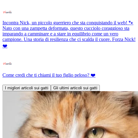
Incontra Nick, un piccolo guerriero che sta conquistando il web! 🐾
Nato con una zampetta deformata, questo cucciolo coraggioso sta
imparando a camminare e a stare in equilibrio come un vero
campione. Una storia di resilienza che ci scalda il cuore. Forza Nick!
❤️
Come credi che ti chiami il tuo figlio peloso? ❤️
I migliori articoli sui gatti
Gli ultimi articoli sui gatti