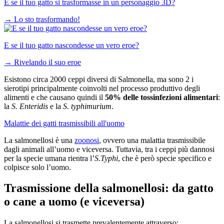
E se il tuo gatto si trasformasse in un personaggio 3D?
→
Lo sto trasformando!
E se il tuo gatto nascondesse un vero eroe?
→
Rivelando il suo eroe
Esistono circa 2000 ceppi diversi di Salmonella, ma sono 2 i
sierotipi principalmente coinvolti nel processo produttivo degli
alimenti e che causano quindi il
50% delle tossinfezioni alimentari
:
la
S. Enteridis
e la
S. typhimurium
.
Malattie dei gatti trasmissibili all'uomo
La salmonellosi è una
zoonosi
, ovvero una malattia trasmissibile
dagli animali all’uomo e viceversa. Tuttavia, tra i ceppi più dannosi
per la specie umana rientra l’
S.Typhi
, che è però specie specifico e
colpisce solo l’uomo.
Trasmissione della salmonellosi: da gatto
o cane a uomo (e viceversa)
La salmonellosi si trasmette prevalentemente attraverso: