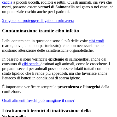
caccia
a piccoli uccelli, roditori e rettili. Questi animali, sia vivi che
morti, possono essere
vettori di Salmonella
nel gatto o nel cane, ed
un potenziale rischio anche per i padroni.
5 regole per proteggere il gatto in primavera
Contaminazione tramite cibo infetto
I cibi contaminati in questione sono il più delle volte
cibi crudi
(carne, uova, latte non pastorizzato), che non necessariamente
mostrano alterazione delle caratteristiche organolettiche.
In passato si sono verificate
epidemie
di salmonellosi anche dal
consumo di
cibi secchi
destinati agli animali, come le crocchette. I
preparati secchi per animali possono essere infatti trattati con uno
strato lipidico che li rende più appetibili, ma che favorisce anche
l’attacco di batteri in condizioni di scarsa igiene.
È importante verificare sempre la
provenienza
e l’
integrità
della
confezione.
Quali alimenti freschi può mangiare il cane?
I trattamenti termici di inattivazione della
Salmonella