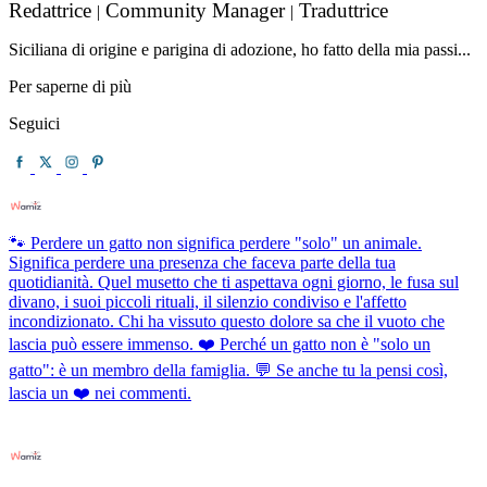
Redattrice
Community Manager
Traduttrice
|
|
Siciliana di origine e parigina di adozione, ho fatto della mia passi...
Per saperne di più
Seguici
🐾 Perdere un gatto non significa perdere "solo" un animale.
Significa perdere una presenza che faceva parte della tua
quotidianità. Quel musetto che ti aspettava ogni giorno, le fusa sul
divano, i suoi piccoli rituali, il silenzio condiviso e l'affetto
incondizionato. Chi ha vissuto questo dolore sa che il vuoto che
lascia può essere immenso. ❤️ Perché un gatto non è "solo un
gatto": è un membro della famiglia. 💬 Se anche tu la pensi così,
lascia un ❤️ nei commenti.