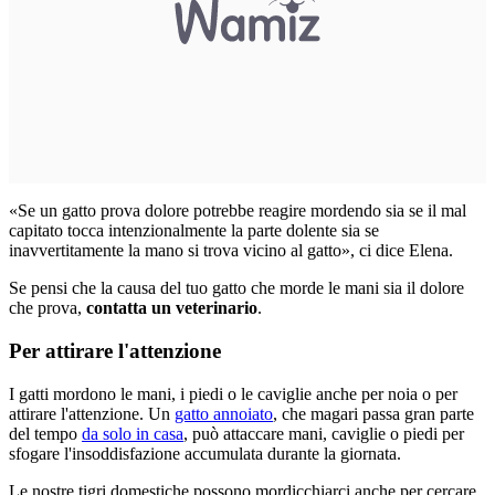
«Se un gatto prova dolore potrebbe reagire mordendo sia se il mal
capitato tocca intenzionalmente la parte dolente sia se
inavvertitamente la mano si trova vicino al gatto», ci dice Elena.
Se pensi che la causa del tuo gatto che morde le mani sia il dolore
che prova,
contatta un veterinario
.
Per attirare l'attenzione
I gatti mordono le mani, i piedi o le caviglie anche per noia o per
attirare l'attenzione. Un
gatto annoiato
, che magari passa gran parte
del tempo
da solo in casa
, può attaccare mani, caviglie o piedi per
sfogare l'insoddisfazione accumulata durante la giornata.
Le nostre tigri domestiche possono mordicchiarci anche per cercare