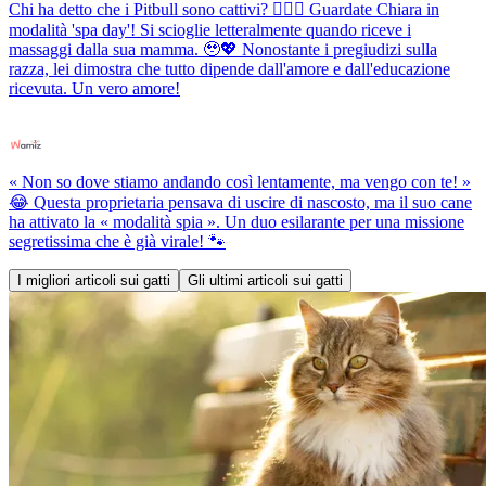
Chi ha detto che i Pitbull sono cattivi? 💆‍♀️✨ Guardate Chiara in
modalità 'spa day'! Si scioglie letteralmente quando riceve i
massaggi dalla sua mamma. 🥹💖 Nonostante i pregiudizi sulla
razza, lei dimostra che tutto dipende dall'amore e dall'educazione
ricevuta. Un vero amore!
« Non so dove stiamo andando così lentamente, ma vengo con te! »
😂 Questa proprietaria pensava di uscire di nascosto, ma il suo cane
ha attivato la « modalità spia ». Un duo esilarante per una missione
segretissima che è già virale! 🐾
I migliori articoli sui gatti
Gli ultimi articoli sui gatti