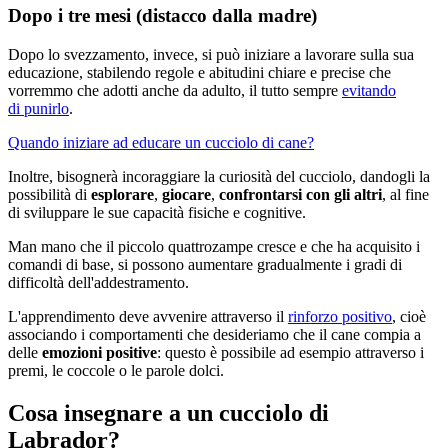
Dopo i tre mesi (distacco dalla madre)
Dopo lo svezzamento, invece, si può iniziare a lavorare sulla sua
educazione, stabilendo regole e abitudini chiare e precise che
vorremmo che adotti anche da adulto, il tutto sempre
evitando
di punirlo
.
Quando iniziare ad educare un cucciolo di cane?
Inoltre, bisognerà incoraggiare la curiosità del cucciolo, dandogli la
possibilità di
esplorare
,
giocare
,
confrontarsi con gli altri
, al fine
di sviluppare le sue capacità fisiche e cognitive.
Man mano che il piccolo quattrozampe cresce e che ha acquisito i
comandi di base, si possono aumentare gradualmente i gradi di
difficoltà dell'addestramento.
L'apprendimento deve avvenire attraverso il
rinforzo positivo
, cioè
associando i comportamenti che desideriamo che il cane compia a
delle
emozioni positive
: questo è possibile ad esempio attraverso i
premi, le coccole o le parole dolci.
Cosa insegnare a un cucciolo di
Labrador?