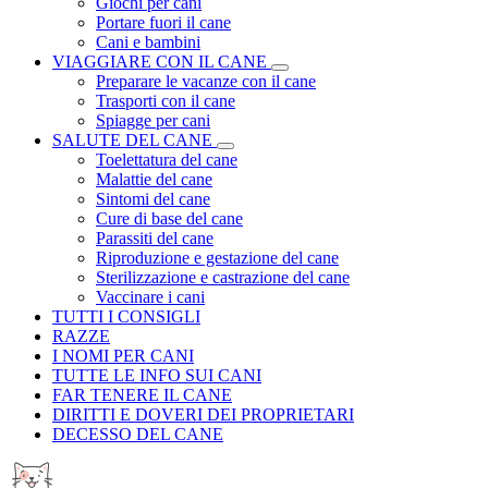
Giochi per cani
Portare fuori il cane
Cani e bambini
VIAGGIARE CON IL CANE
Preparare le vacanze con il cane
Trasporti con il cane
Spiagge per cani
SALUTE DEL CANE
Toelettatura del cane
Malattie del cane
Sintomi del cane
Cure di base del cane
Parassiti del cane
Riproduzione e gestazione del cane
Sterilizzazione e castrazione del cane
Vaccinare i cani
TUTTI I CONSIGLI
RAZZE
I NOMI PER CANI
TUTTE LE INFO SUI CANI
FAR TENERE IL CANE
DIRITTI E DOVERI DEI PROPRIETARI
DECESSO DEL CANE