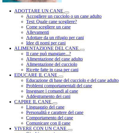
ADOTTARE UN CANE
Accogliere un cucciolo o un cane adulto
Test: Quale cane scegliere?
Come scegliere un cane
Allevamenti
Adottare da un rifugio per cani
Idee di nomi per cani
ALIMENTAZIONE DEL CANE
Il cane può mangiare...?
Alimentazione del cane adulto
Alimentazione del cucciolo
Ricette fatte in casa per cani
EDUCARE IL CANE
Educazione di base del cucciolo e del cane adulto
Problemi comportamentali del cane
Insegnare i comandi al cane
Addestramento dei cani
CAPIRE IL CANE
Linguaggio del cane
Personalità e carattere del cane
Comportamento del cane
Comunicare con il cane
VIVERE CON UN CANE