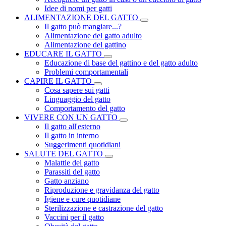
Idee di nomi per gatti
ALIMENTAZIONE DEL GATTO
Il gatto può mangiare...?
Alimentazione del gatto adulto
Alimentazione del gattino
EDUCARE IL GATTO
Educazione di base del gattino e del gatto adulto
Problemi comportamentali
CAPIRE IL GATTO
Cosa sapere sui gatti
Linguaggio del gatto
Comportamento del gatto
VIVERE CON UN GATTO
Il gatto all'esterno
Il gatto in interno
Suggerimenti quotidiani
SALUTE DEL GATTO
Malattie del gatto
Parassiti del gatto
Gatto anziano
Riproduzione e gravidanza del gatto
Igiene e cure quotidiane
Sterilizzazione e castrazione del gatto
Vaccini per il gatto