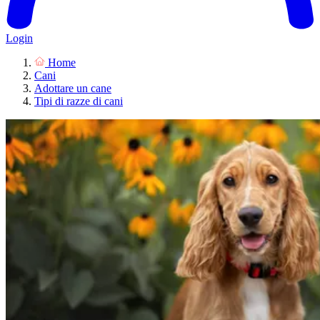
Login
Home
Cani
Adottare un cane
Tipi di razze di cani