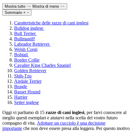
Mostra tutto
Mostra di meno
Sommario
+
−
Caratteristiche delle razze di cani inglesi
Bulldog inglese
Bull Terrier
Bullmastiff
Labrador Retriever
Welsh Corgi
Bobtail
Border Collie
Cavalier King Charles Spaniel
Golden Retriever
Shih-Tzu
Airdale Terrier
Beagle
Basset Hound
Harrier
Setter inglese
Oggi vi parliamo di 15
razze di cani inglesi
, per farvi conoscere al
meglio questi esemplari e aiutarvi nella scelta del vostro futuro
compagno di vita.
Adottare un cucciolo è una decisione
importante
che non deve essere presa alla leggera. Per questo motivo