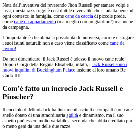
Nata dall’inventiva del reverendo Jhon Russell per stanare volpi e
tassi, questa razza oggi è così duttile e versatile che si adatta bene ad
ogni contesto: in famiglia, come
cane da caccia
di piccole prede,
come
cane da appartamento
(ma meglio con un giardino!) ma anche
da campagna.
L’importante è che abbia la possibilità di muoversi, correre e sfogare
i suoi istinti naturali: non a caso viene classificato come
cane da
lavoro!
Da non dimenticare: il Jack Russel è adesso il nuovo cane reale!
Dopo i Corgi della Regina Elisabetta, infatti, i
Jack Russel sono i
nuovi inquilini di Buckingham Palace
insieme al loro umano Re
Carlo III!
Com’è fatto un incrocio Jack Russell e
Pinscher?
Il cucciolo di Minni-Jack ha lineamenti asciutti e compatti è un cane
snello dotato di una straordinaria
agilità
e dinamismo, ma il suo
aspetto può essere molto variabile a seconda che abbia ereditato più
o meno geni da una delle due razze.