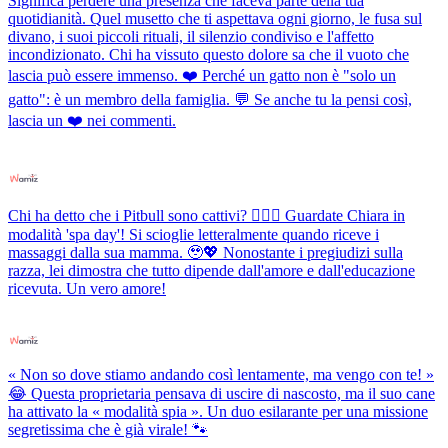
Significa perdere una presenza che faceva parte della tua
quotidianità. Quel musetto che ti aspettava ogni giorno, le fusa sul
divano, i suoi piccoli rituali, il silenzio condiviso e l'affetto
incondizionato. Chi ha vissuto questo dolore sa che il vuoto che
lascia può essere immenso. ❤️ Perché un gatto non è "solo un
gatto": è un membro della famiglia. 💬 Se anche tu la pensi così,
lascia un ❤️ nei commenti.
Chi ha detto che i Pitbull sono cattivi? 💆‍♀️✨ Guardate Chiara in
modalità 'spa day'! Si scioglie letteralmente quando riceve i
massaggi dalla sua mamma. 🥹💖 Nonostante i pregiudizi sulla
razza, lei dimostra che tutto dipende dall'amore e dall'educazione
ricevuta. Un vero amore!
« Non so dove stiamo andando così lentamente, ma vengo con te! »
😂 Questa proprietaria pensava di uscire di nascosto, ma il suo cane
ha attivato la « modalità spia ». Un duo esilarante per una missione
segretissima che è già virale! 🐾