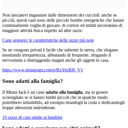
Non lasciatevi ingannare dalle dimensioni dei cuccioli: anche se
piccoli, questi cani sono delle piccole bombe energetiche che hanno
continuamente voglia di giocare, di correre ed infatti necessitano di
maggiore attività fisica rispetto ad altre razze.
Cane segugio: le caratteristiche delle razze più note
Se ne vengono privati è facile che subentri lo stress, che sfogano
mostrando irrequietezza, abbaiando di frequente, sfogando il
nervosismo e distruggendo magari anche gli oggetti in casa.
https://www.instagram.com/p/BxYeeR8j_Vj/
Sono adatti alla famiglia?
Il Minni-Jack è un cane
adatto alla famiglia
, ma in genere
sconsigliato se si hanno bimbi piccoli che in qualche modo
potrebbero infastidirlo, ad esempio tirandogli la coda o dedicandogli
troppe attenzioni indesiderate.
10 razze di cani adatte ai bambini