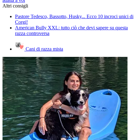
adatta a voi
Altri consigli
Pastore Tedesco, Bassotto, Husky... Ecco 10 incroci unici di
Corgi!
American Bully XXL: tutto ciò che devi sapere su questa
razza controversa
Cani di razza mista