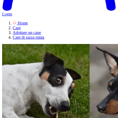
Login
Home
Cani
Adottare un cane
Cani di razza mista