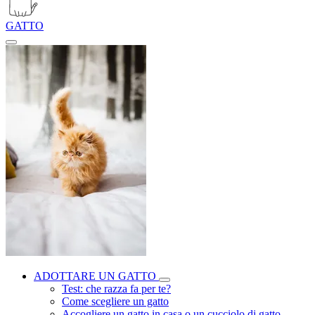
GATTO
ADOTTARE UN GATTO
Test: che razza fa per te?
Come scegliere un gatto
Accogliere un gatto in casa o un cucciolo di gatto