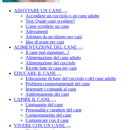
ADOTTARE UN CANE
Accogliere un cucciolo o un cane adulto
Test: Quale cane scegliere?
Come scegliere un cane
Allevamenti
Adottare da un rifugio per cani
Idee di nomi per cani
ALIMENTAZIONE DEL CANE
Il cane può mangiare...?
Alimentazione del cane adulto
Alimentazione del cucciolo
Ricette fatte in casa per cani
EDUCARE IL CANE
Educazione di base del cucciolo e del cane adulto
Problemi comportamentali del cane
Insegnare i comandi al cane
Addestramento dei cani
CAPIRE IL CANE
Linguaggio del cane
Personalità e carattere del cane
Comportamento del cane
Comunicare con il cane
VIVERE CON UN CANE