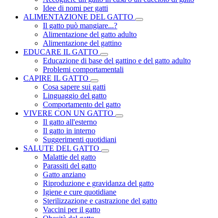
Idee di nomi per gatti
ALIMENTAZIONE DEL GATTO
Il gatto può mangiare...?
Alimentazione del gatto adulto
Alimentazione del gattino
EDUCARE IL GATTO
Educazione di base del gattino e del gatto adulto
Problemi comportamentali
CAPIRE IL GATTO
Cosa sapere sui gatti
Linguaggio del gatto
Comportamento del gatto
VIVERE CON UN GATTO
Il gatto all'esterno
Il gatto in interno
Suggerimenti quotidiani
SALUTE DEL GATTO
Malattie del gatto
Parassiti del gatto
Gatto anziano
Riproduzione e gravidanza del gatto
Igiene e cure quotidiane
Sterilizzazione e castrazione del gatto
Vaccini per il gatto