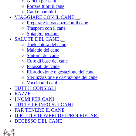
Giochi per cani
Portare fuori il cane
Cani e bambini
VIAGGIARE CON IL CANE
Preparare le vacanze con il cane
Trasporti con il cane
Spiagge per cani
SALUTE DEL CANE
Toelettatura del cane
Malattie del cane
Sintomi del cane
Cure di base del cane
Parassiti del cane
Riproduzione e gestazione del cane
Sterilizzazione e castrazione del cane
Vaccinare i cani
TUTTI I CONSIGLI
RAZZE
I NOMI PER CANI
TUTTE LE INFO SUI CANI
FAR TENERE IL CANE
DIRITTI E DOVERI DEI PROPRIETARI
DECESSO DEL CANE